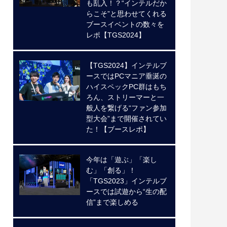
も乱入！？“インテルだか
らこそ”と思わせてくれる
ブースイベントの数々を
レポ【TGS2024】
【TGS2024】インテルブ
ースではPCマニア垂涎の
ハイスペックPC群はもち
ろん、ストリーマーと一
般人を繋げる“ファン参加
型大会”まで開催されてい
た！【ブースレポ】
今年は「遊ぶ」「楽し
む」「創る」！
「TGS2023」インテルブ
ースでは試遊から“生の配
信”まで楽しめる