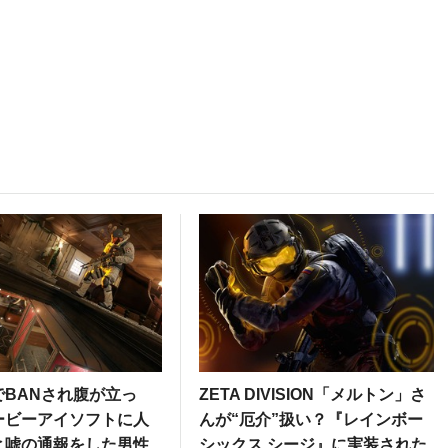
でBANされ腹が立っ
ZETA DIVISION「メルトン」さ
ービーアイソフトに人
んが“厄介”扱い？『レインボー
と嘘の通報をした男性
シックス シージ』に実装された