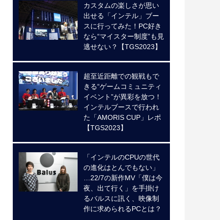
カスタムの楽しさが思い
出せる「インテル」ブー
スに行ってみた！PC好き
なら“マイスター制度”も見
逃せない？【TGS2023】
超至近距離での観戦もで
きる“ゲームコミュニティ
イベント”が異彩を放つ！
インテルブースで行われ
た「AMORIS CUP」レポ
【TGS2023】
「インテルのCPUの世代
の進化はとんでもない」
…22/7の新作MV「僕は今
夜、出て行く」を手掛け
るバルスに訊く、映像制
作に求められるPCとは？