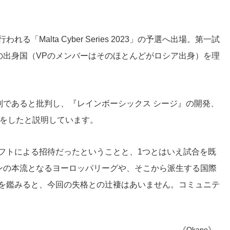
Malta Cyber Series 2023」の予選へ出場。第一試
の出身国（VPのメンバーはそのほとんどがロシア出身）を理
別であると批判し、『レインボーシックス シージ』の開発、
告をしたと説明しています。
フトによる招待だったということと、1つとはいえ試合を既
ンの本流となるヨーロッパリーグや、そこから派生する国際
状を鑑みると、今回の失格との辻褄はあいません。コミュニテ
《Okano》