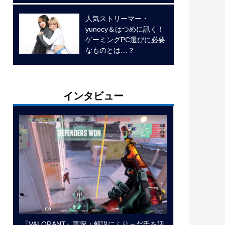
人気ストリーマー・
yunocy＆はつめに訊く！
ゲーミングPC選びに必要
なものとは…？
インタビュー
『VALORANT』実況・解説にふり～だ氏を迎