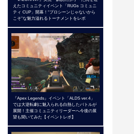
えたコミュニティイベント「RUGs コミュニ
ティ CUP」開幕！“プロシーンじゃないから
こそ”な魅力溢れるトーナメントをレポ
『Apex Legends』イベント「ALDS ver.4」
では大逆転劇に魅入られる白熱したバトルが
展開！主催コミュニティリーダーへ今後の展
望も聞いてみた【イベントレポ】