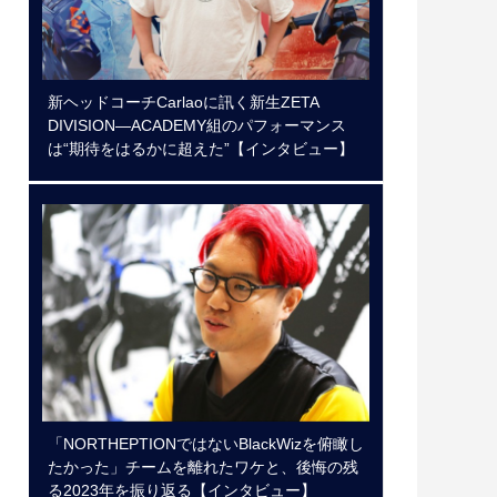
新ヘッドコーチCarlaoに訊く新生ZETA
DIVISION―ACADEMY組のパフォーマンス
は“期待をはるかに超えた”【インタビュー】
「NORTHEPTIONではないBlackWizを俯瞰し
たかった」チームを離れたワケと、後悔の残
る2023年を振り返る【インタビュー】