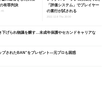
年の有罪判決
「評価システム」でプレイヤー
の素行が試される
4:45
2022.12.8 Thu 20:30
き下げられ物議を醸す…未成年保護やセカンドキャリアな
トラップされたBAN”をプレゼント―元プロも困惑