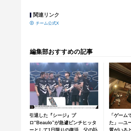
関連リンク
チーム公式X
編集部おすすめの記事
引退した『シージ』プ
「ゲーム
ロ“Beaulo”が急遽ピンチヒッタ
た」―ユ
ーとして1日限りの復活…父の訃
質がいる