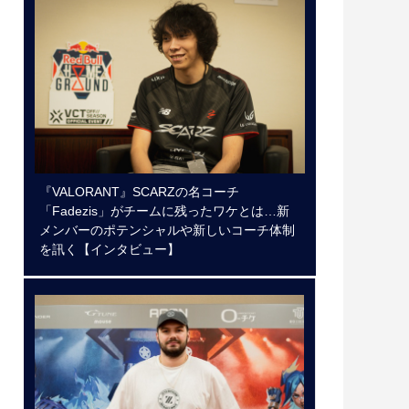
『VALORANT』SCARZの名コーチ
「Fadezis」がチームに残ったワケとは…新
メンバーのポテンシャルや新しいコーチ体制
を訊く【インタビュー】