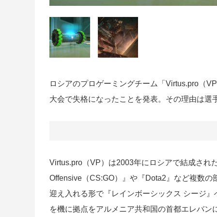
ロシアのプロゲーミングチーム「Virtus.pr
大会で失格になったことを発表。その理由は選
Virtus.pro（VP）は2003年にロシアで結成された老
Offensive（CS:GO）』や『Dota2』など複
迎え入れる形で『レインボーシックス シージ』
を機に拠点をアルメニア共和国の首都エレバン