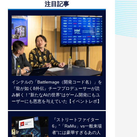
注目記事
インテルの「Battlemage（開発コード名）」を
『龍が如く8外伝』チーフプロデューサーが読
み解く！“新たなAIの世界”はゲーム開発にもユ
ーザーにも恩恵を与えていた【イベントレポ】
『ストリートファイター
6』“「RaMu」vs一般来場
者”には豪華すぎるあの人