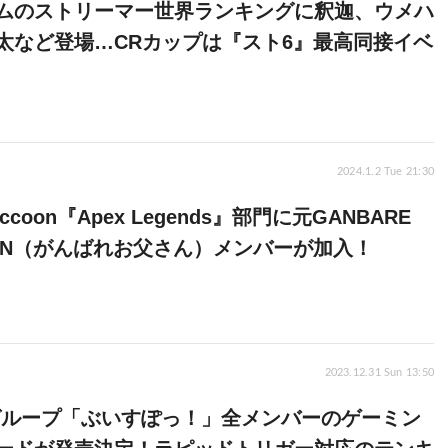
ムのストリーマー世界ランキングに釈迦、ウメハ
太など登場…CRカップは『スト6』最高同接イベ
2024.1.2 Tue 21:30
Raccoon『Apex Legends』部門に元GANBARE
SAN（がんばれお父さん）メンバーが加入！
2023.12.31 Sun 13:50
erグループ「ぶいすぽっ！」全メンバーのゲーミン