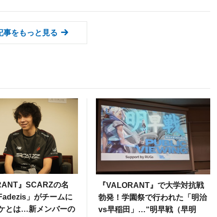
記事をもっと見る
RANT』SCARZの名
『VALORANT』で大学対抗戦
adezis」がチームに
勃発！学園祭で行われた「明治
ケとは…新メンバーの
vs早稲田」…“明早戦（早明