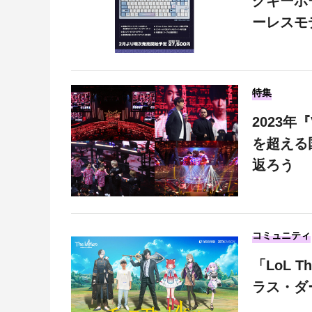
グキーボ
ーレスモ
特集
2023年
を超える
返ろう
コミュニティ
「LoL 
ラス・ダ