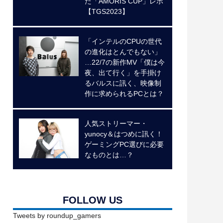
た「AMORIS CUP」レポ
【TGS2023】
「インテルのCPUの世代
の進化はとんでもない」
…22/7の新作MV「僕は今
夜、出て行く」を手掛け
るバルスに訊く、映像制
作に求められるPCとは？
人気ストリーマー・
yunocy＆はつめに訊く！
ゲーミングPC選びに必要
なものとは…？
FOLLOW US
Tweets by roundup_gamers