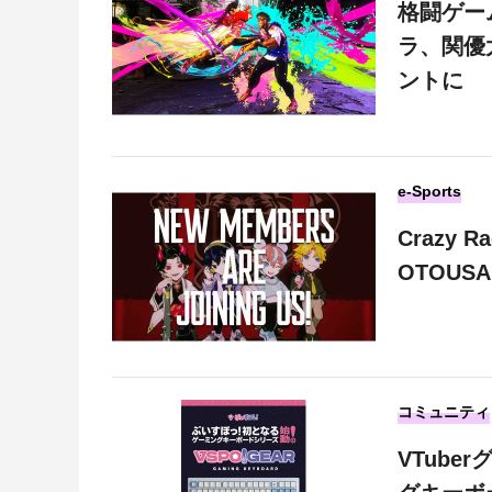
格闘ゲー
ラ、関優
ントに
e-Sports
Crazy 
OTOU
コミュニティ
VTub