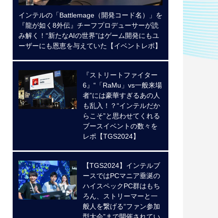
インテルの「Battlemage（開発コード名）」を
『龍が如く8外伝』チーフプロデューサーが読
み解く！“新たなAIの世界”はゲーム開発にもユ
ーザーにも恩恵を与えていた【イベントレポ】
『ストリートファイター
6』“「RaMu」vs一般来場
者”には豪華すぎるあの人
も乱入！？“インテルだか
らこそ”と思わせてくれる
ブースイベントの数々を
レポ【TGS2024】
【TGS2024】インテルブ
ースではPCマニア垂涎の
ハイスペックPC群はもち
ろん、ストリーマーと一
般人を繋げる“ファン参加
型大会”まで開催されてい