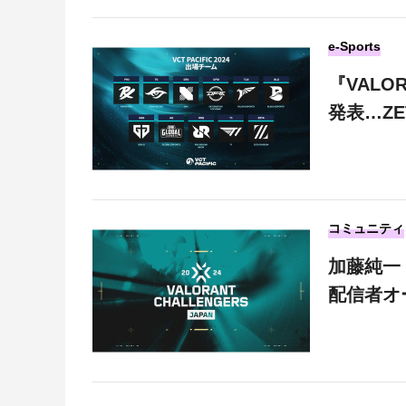
e-Sports
『VALO
発表…ZE
コミュニティ
加藤純一 v
配信者オ