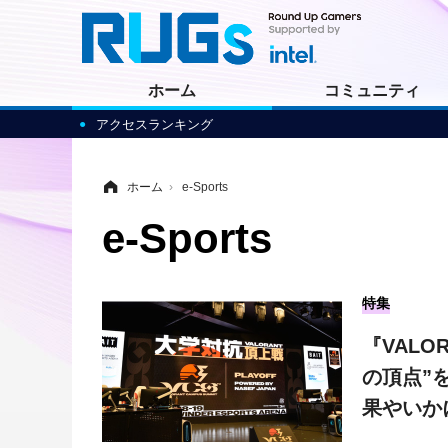
ホーム
コミュニティ
アクセスランキング
ホーム
›
e-Sports
e-Sports
特集
『VAL
の頂点”を
果やいか