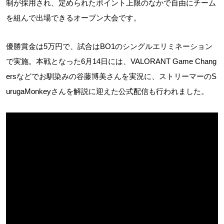
制が採用され、定められたポイント上限のなかで自由にチーム
を組んで出場できるオープン大会です。
優勝賞金は5万円で、試合はBO1のシングルエリミネーション
で実施。本戦となった6月14日には、VALORANT Game Chang
ersなどでお馴染みの谷藤博美さんを実況に、ストリーマーのS
urugaMonkeyさんを解説に迎えた公式配信も行われました。