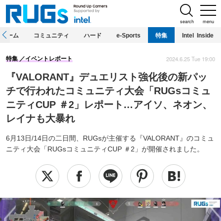
search
menu
ホーム
コミュニティ
ハード
e-Sports
特集
Intel Inside
2024.6.25 Tue 19:00
特集
イベントレポート
『VALORANT』デュエリスト強化後の新パッ
チで行われたコミュニティ大会「RUGsコミュ
ニティCUP ＃2」レポート…アイソ、ネオン、
レイナも大暴れ
6月13日/14日の二日間、RUGsが主催する『VALORANT』のコミュ
ニティ大会「RUGsコミュニティCUP ＃2」が開催されました。