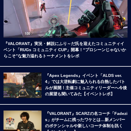
『VALORANT』実況・解説にふり～だ氏を迎えたコミュニティイ
ベント「RUGs コミュニティ CUP」開幕！“プロシーンじゃないか
らこそ”な魅力溢れるトーナメントをレポ
『Apex Legends』イベント「ALDS ver.
4」では大逆転劇に魅入られる白熱したバト
ルが展開！主催コミュニティリーダーへ今後
の展望も聞いてみた【イベントレポ】
『VALORANT』SCARZの名コーチ「Fadezi
s」がチームに残ったワケとは…新メンバー
のポテンシャルや新しいコーチ体制を訊く