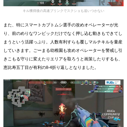
キル獲得後の高速ブリンクでスクショも追いつかない
また、特にスマートカブトムシ選手の攻めオペレーターが光
り、前のめりなワンピックだけでなく押し込む動きもできてし
まうという活躍っぷり。人数有利すらも覆しマルチキルを量産
していきます。ごーまる幼稚園も攻めオペレーターを警戒し引
きこもる守りに変えたりエリアを取ろうと画策したりするも、
恵比寿五丁目が有利の8-4折り返しとなりました。