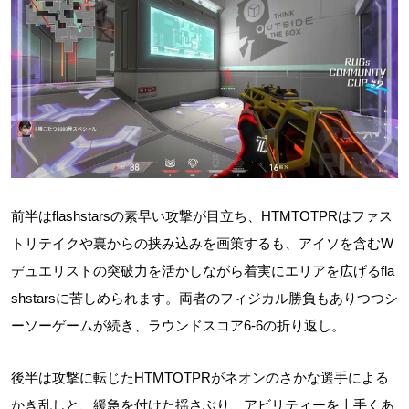
前半はflashstarsの素早い攻撃が目立ち、HTMTOTPRはファス
トリテイクや裏からの挟み込みを画策するも、アイソを含むW
デュエリストの突破力を活かしながら着実にエリアを広げるfla
shstarsに苦しめられます。両者のフィジカル勝負もありつつシ
ーソーゲームが続き、ラウンドスコア6-6の折り返し。
後半は攻撃に転じたHTMTOTPRがネオンのさかな選手による
かき乱しと、緩急を付けた揺さぶり、アビリティーを上手くあ