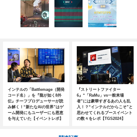
インテルの「Battlemage（開発
『ストリートファイター
コード名）」を『龍が如く8外
6』“「RaMu」vs一般来場
伝』チーフプロデューサーが読
者”には豪華すぎるあの人も乱
み解く！“新たなAIの世界”はゲ
入！？“インテルだからこそ”と
ーム開発にもユーザーにも恩恵
思わせてくれるブースイベント
を与えていた【イベントレポ】
の数々をレポ【TGS2024】