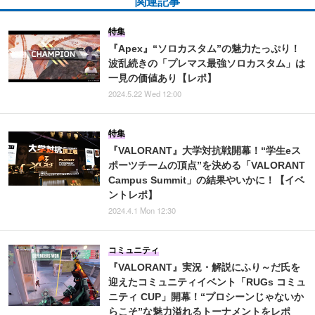
関連記事
特集
『Apex』“ソロカスタム”の魅力たっぷり！
波乱続きの「プレマス最強ソロカスタム」は
一見の価値あり【レポ】
2024.5.22 Wed 12:00
特集
『VALORANT』大学対抗戦開幕！“学生eス
ポーツチームの頂点”を決める「VALORANT
Campus Summit」の結果やいかに！【イベ
ントレポ】
2024.4.1 Mon 12:30
コミュニティ
『VALORANT』実況・解説にふり～だ氏を
迎えたコミュニティイベント「RUGs コミュ
ニティ CUP」開幕！“プロシーンじゃないか
らこそ”な魅力溢れるトーナメントをレポ