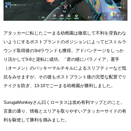
アタッカーに転じたごーまる幼稚園は徹底して不利を背負わな
いようにするポストプラントのポジションによってピストルラ
ウンド取得後の3rdラウンドも獲得。アドバンテージをしっか
り活かして9-8と逆転に成功。「君の瞳にパラノイア」選手
（オーメン）のバッキーマルチキルによるスリフティーなど抵
抗をみせますが、その後もポストプラント後の完璧な配置でリ
テイクを防ぎ、13-10でごーまる幼稚園が勝利しました。
SurugaMonkeyさん曰くロータスは攻め有利マップとのこと。
言葉の通り、情報とエリアを取りやすいアタッカーサイドの有
利を駆使して勝利を掴みました。