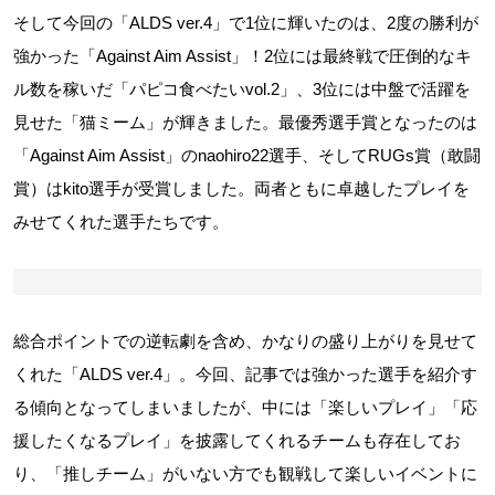
そして今回の「ALDS ver.4」で1位に輝いたのは、2度の勝利が
強かった「Against Aim Assist」！2位には最終戦で圧倒的なキ
ル数を稼いだ「パピコ食べたいvol.2」、3位には中盤で活躍を
見せた「猫ミーム」が輝きました。最優秀選手賞となったのは
「Against Aim Assist」のnaohiro22選手、そしてRUGs賞（敢闘
賞）はkito選手が受賞しました。両者ともに卓越したプレイを
みせてくれた選手たちです。
総合ポイントでの逆転劇を含め、かなりの盛り上がりを見せて
くれた「ALDS ver.4」。今回、記事では強かった選手を紹介す
る傾向となってしまいましたが、中には「楽しいプレイ」「応
援したくなるプレイ」を披露してくれるチームも存在してお
り、「推しチーム」がいない方でも観戦して楽しいイベントに