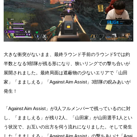
大きな衝突がないまま、最終ラウンド手前のラウンド5では約
半数となる9部隊が残る形になり、狭いリングでの撃ち合いが
展開されました。最終局面は遮蔽物の少ないエリアで「山田
家」「まましえる」「Against Aim Assist」3部隊の睨みあいが
発生！
「Against Aim Assist」が3人フルメンバーで残っているのに対
し、「まましえる」が残り2人、「山田家」が山田選手1人とい
う状況で、お互いの出方を伺う流れになりました。そして発生
した「まましえる」「Against Aim Assist」の撃ちあいは「Agai