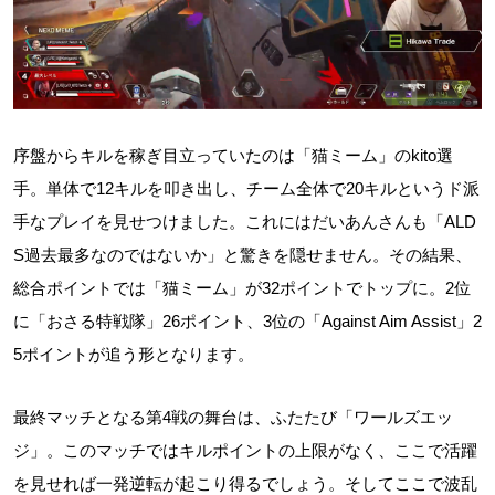
序盤からキルを稼ぎ目立っていたのは「猫ミーム」のkito選
手。単体で12キルを叩き出し、チーム全体で20キルというド派
手なプレイを見せつけました。これにはだいあんさんも「ALD
S過去最多なのではないか」と驚きを隠せません。その結果、
総合ポイントでは「猫ミーム」が32ポイントでトップに。2位
に「おさる特戦隊」26ポイント、3位の「Against Aim Assist」2
5ポイントが追う形となります。
最終マッチとなる第4戦の舞台は、ふたたび「ワールズエッ
ジ」。このマッチではキルポイントの上限がなく、ここで活躍
を見せれば一発逆転が起こり得るでしょう。そしてここで波乱