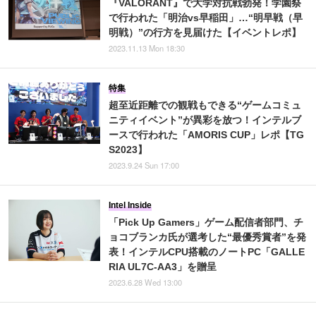
『VALORANT』で大学対抗戦勃発！学園祭
で行われた「明治vs早稲田」…“明早戦（早
明戦）”の行方を見届けた【イベントレポ】
2023.11.13 Mon 18:30
特集
超至近距離での観戦もできる“ゲームコミュ
ニティイベント”が異彩を放つ！インテルブ
ースで行われた「AMORIS CUP」レポ【TG
S2023】
2023.9.24 Sun 17:00
Intel Inside
「Pick Up Gamers」ゲーム配信者部門、チ
ョコブランカ氏が選考した“最優秀賞者”を発
表！インテルCPU搭載のノートPC「GALLE
RIA UL7C-AA3」を贈呈
2023.6.28 Wed 13:00