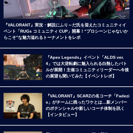
『VALORANT』実況・解説にふり～だ氏を迎えたコミュニティイ
ベント「RUGs コミュニティ CUP」開幕！“プロシーンじゃないか
らこそ”な魅力溢れるトーナメントをレポ
『Apex Legends』イベント「ALDS ver.
4」では大逆転劇に魅入られる白熱したバト
ルが展開！主催コミュニティリーダーへ今後
の展望も聞いてみた【イベントレポ】
『VALORANT』SCARZの名コーチ「Fadezi
s」がチームに残ったワケとは…新メンバー
のポテンシャルや新しいコーチ体制を訊く
【インタビュー】