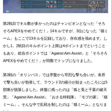
第2戦目でキル数が多かったのはチャンピオンとなった「そろ
そろAPEXをやめてくだ！」14キルですが、3位になった「猫ミ
ーム」もここで13キルを記録しており、存在感を強めます。し
かし1、2戦目のキルポイント上限は4ポイントまでということ
もあり、総合ポイントでは「Against Aim Assist」と「そろそろ
APEXをやめてくだ！」が同数でトップになりました。
第3戦の「オリンパス」では序盤から苛烈な撃ち合いが。各所
で撃ち合いが勃発して、ラウンド2の縮小が始まったころには5
部隊が脱落しました。終盤に残ったのは「狐と兎と千葉の破天
荒」「Against Aim Assist」「おさる特戦隊」「モブの家」「猫
ミーム」。そんな中で乱戦を制したのは「猫ミーム」となりま