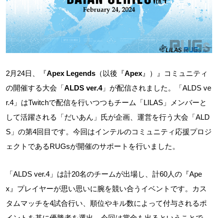
2月24日、『
Apex Legends
（以後『
Apex
』）』コミュニティ
の開催する大会「
ALDS ver.4
」が配信されました。「ALDS ve
r.4」はTwitchで配信を行いつつもチーム「LILAS」メンバーと
して活躍される「だいあん」氏が企画、運営を行う大会「ALD
S」の第4回目です。今回はインテルのコミュニティ応援プロジ
ェクトであるRUGsが開催のサポートを行いました。
「ALDS ver.4」は計20名のチームが出場し、計60人の『Ape
x』プレイヤーが思い思いに腕を競い合うイベントです。カス
タムマッチを4試合行い、順位やキル数によって付与されるポ
イントを基に優勝者を選出。今回は賞金も出るということで、