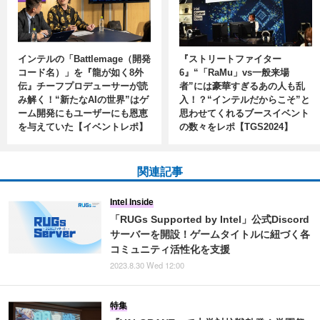
インテルの「Battlemage（開発
『ストリートファイター
コード名）」を『龍が如く8外
6』“「RaMu」vs一般来場
伝』チーフプロデューサーが読
者”には豪華すぎるあの人も乱
み解く！“新たなAIの世界”はゲ
入！？“インテルだからこそ”と
ーム開発にもユーザーにも恩恵
思わせてくれるブースイベント
を与えていた【イベントレポ】
の数々をレポ【TGS2024】
関連記事
Intel Inside
「RUGs Supported by Intel」公式Discord
サーバーを開設！ゲームタイトルに紐づく各
コミュニティ活性化を支援
2023.8.30 Wed 12:00
特集