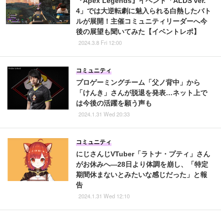
『Apex Legends』イベント「ALDS ver.
4」では大逆転劇に魅入られる白熱したバト
ルが展開！主催コミュニティリーダーへ今
後の展望も聞いてみた【イベントレポ】
2024.3.8 Fri 12:00
コミュニティ
プロゲーミングチーム「父ノ背中」から
「けんき」さんが脱退を発表…ネット上で
は今後の活躍を願う声も
2024.1.31 Wed 20:33
コミュニティ
にじさんじVTuber「ラトナ・プティ」さん
がお休みへ―28日より体調を崩し、「特定
期間休まないとみたいな感じだった」と報
告
2024.1.31 Wed 12:10