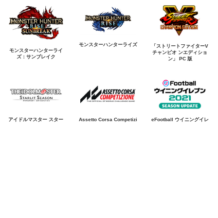
モンスターハンターライズ
「ストリートファイターV
モンスターハンターライ
チャンピオ ンエディショ
ズ：サンブレイク
ン」 PC 版
アイドルマスター スター
Assetto Corsa Competizi
eFootball ウイニングイレ
リット シーズン
one
ブン 2021 SEASON UPD
ATE
PLAYERUNKNOWN'S BA
遊戯王 デュエルリンクス
ファンタシースターオンラ
TTLEGROUNDS（プレイ
イン2 ニュージェネシス
ヤーアンノウンズ バトル
グラウンズ）