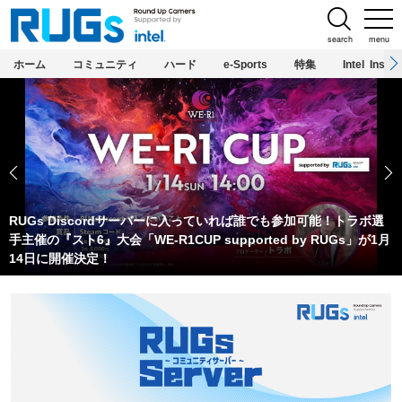
search
menu
ホーム
コミュニティ
ハード
e-Sports
特集
Intel Inside
RUGs Discordサーバーに入っていれば誰でも参加可能！トラボ選
手主催の『スト6』大会「WE-R1CUP supported by RUGs」が1月
14日に開催決定！