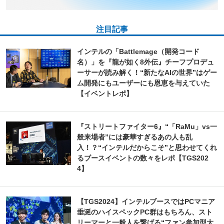
注目記事
インテルの「Battlemage（開発コード
名）」を『龍が如く8外伝』チーフプロデュ
ーサーが読み解く！“新たなAIの世界”はゲー
ム開発にもユーザーにも恩恵を与えていた
【イベントレポ】
『ストリートファイター6』“「RaMu」vs一
般来場者”には豪華すぎるあの人も乱
入！？“インテルだからこそ”と思わせてくれ
るブースイベントの数々をレポ【TGS202
4】
【TGS2024】インテルブースではPCマニア
垂涎のハイスペックPC群はもちろん、スト
リーマーと一般人を繋げる“ファン参加型大