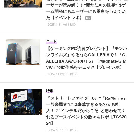
ーサーが読み解く！“新たなAIの世界”はゲ
ーム開発にもユーザーにも恩恵を与えてい
た【イベントレポ】
PR
2025.1.31 Fri 18:00
ハード
【ゲーミングPC読者プレゼント】『モンハ
ンワイルズ』やるならGALLERIAで！「G
ALLERIA XA7C-R47TS」「Magnate-G M
VW」で動作感をチェック【プレイレポ】
2024.11.29 Fri 13:00
特集
『ストリートファイター6』“「RaMu」vs
一般来場者”には豪華すぎるあの人も乱
入！？“インテルだからこそ”と思わせてく
れるブースイベントの数々をレポ【TGS20
24】
2024.10.11 Fri 12:00