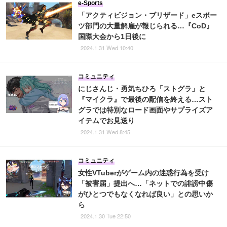
e-Sports
「アクティビジョン・ブリザード」eスポー
ツ部門の大量解雇が報じられる…『CoD』
国際大会から1日後に
2024.1.31 Wed 10:40
コミュニティ
にじさんじ・勇気ちひろ「ストグラ」と
『マイクラ』で最後の配信を終える…スト
グラでは特別なロード画面やサプライズア
イテムでお見送り
2024.1.31 Wed 8:45
コミュニティ
女性VTuberがゲーム内の迷惑行為を受け
「被害届」提出へ…「ネットでの誹謗中傷
がひとつでもなくなれば良い」との思いか
ら
2024.1.30 Tue 22:50