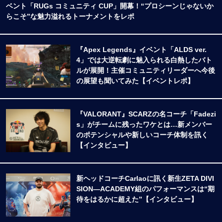
ベント「RUGs コミュニティ CUP」開幕！“プロシーンじゃないか
らこそ”な魅力溢れるトーナメントをレポ
『Apex Legends』イベント「ALDS ver.
4」では大逆転劇に魅入られる白熱したバト
ルが展開！主催コミュニティリーダーへ今後
の展望も聞いてみた【イベントレポ】
『VALORANT』SCARZの名コーチ「Fadezi
s」がチームに残ったワケとは…新メンバー
のポテンシャルや新しいコーチ体制を訊く
【インタビュー】
新ヘッドコーチCarlaoに訊く新生ZETA DIVI
SION―ACADEMY組のパフォーマンスは“期
待をはるかに超えた”【インタビュー】