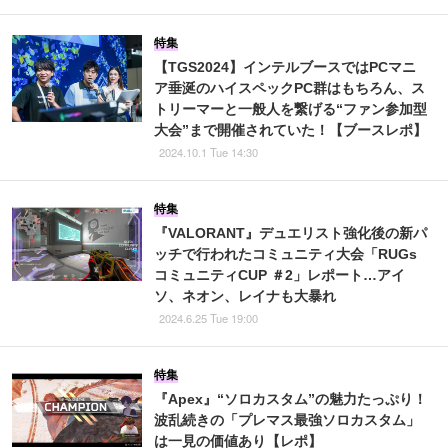
特集
【TGS2024】インテルブースではPCマニ
ア垂涎のハイスペックPC群はもちろん、ス
トリーマーと一般人を繋げる“ファン参加型
大会”まで開催されていた！【ブースレポ】
2024.10.1 Tue 14:30
特集
『VALORANT』デュエリスト強化後の新パ
ッチで行われたコミュニティ大会「RUGs
コミュニティCUP ＃2」レポート…アイ
ソ、ネオン、レイナも大暴れ
2024.6.25 Tue 19:00
特集
『Apex』“ソロカスタム”の魅力たっぷり！
波乱続きの「プレマス最強ソロカスタム」
は一見の価値あり【レポ】