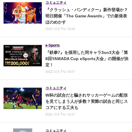
コミュニティ
『クラッシュ・バンディクー』新作登場か？
明日開催「The Game Awards」での新発表
ほのめかす
2022.12.8 Thu 18:28
e-Sports
『鉄拳7』を採用した同キャラ3on3大会「第
8回YAMADA Cup eSports大会」の開催が決
定！
2022.12.8 Thu 18:07
コミュニティ
W杯の試合だと騙されサッカーゲームの配信
を見てしまう人が多数？実際の試合と同じス
コアにする工夫も
2022.12.8 Thu 16:37
コミュニティ