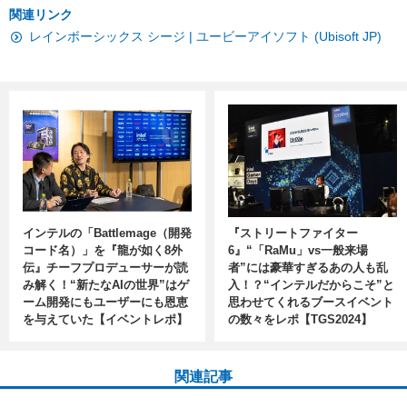
関連リンク
レインボーシックス シージ | ユービーアイソフト (Ubisoft JP)
インテルの「Battlemage（開発
『ストリートファイター
コード名）」を『龍が如く8外
6』“「RaMu」vs一般来場
伝』チーフプロデューサーが読
者”には豪華すぎるあの人も乱
み解く！“新たなAIの世界”はゲ
入！？“インテルだからこそ”と
ーム開発にもユーザーにも恩恵
思わせてくれるブースイベント
を与えていた【イベントレポ】
の数々をレポ【TGS2024】
関連記事