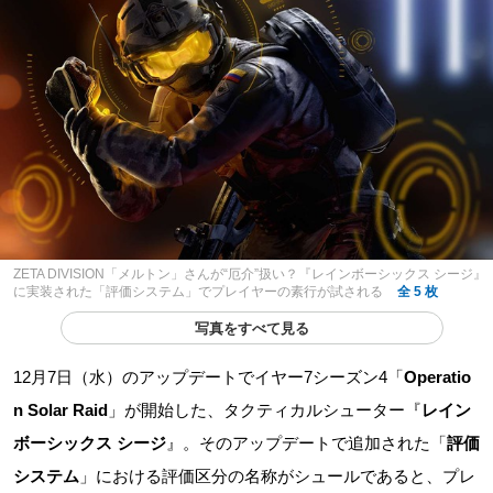
ZETA DIVISION「メルトン」さんが“厄介”扱い？『レインボーシックス シージ』
に実装された「評価システム」でプレイヤーの素行が試される
全 5 枚
写真をすべて見る
12月7日（水）のアップデートでイヤー7シーズン4「
Operatio
n Solar Raid
」が開始した、タクティカルシューター『
レイン
ボーシックス シージ
』。そのアップデートで追加された「
評価
システム
」における評価区分の名称がシュールであると、プレ