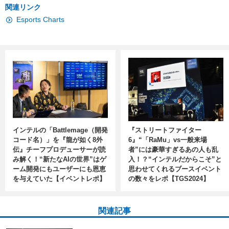
関連リンク
Esports Charts
インテルの「Battlemage（開発
『ストリートファイター
コード名）」を『龍が如く8外
6』“「RaMu」vs一般来場
伝』チーフプロデューサーが読
者”には豪華すぎるあの人も乱
み解く！“新たなAIの世界”はゲ
入！？“インテルだからこそ”と
ーム開発にもユーザーにも恩恵
思わせてくれるブースイベント
を与えていた【イベントレポ】
の数々をレポ【TGS2024】
関連記事