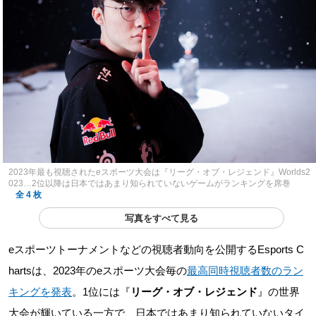
2023年最も視聴されたeスポーツ大会は『リーグ・オブ・レジェンド』Worlds2
023…2位以降は日本ではあまり知られていないゲームがランキングを席巻
全 4 枚
写真をすべて見る
eスポーツトーナメントなどの視聴者動向を公開するEsports C
hartsは、2023年のeスポーツ大会毎の
最高同時視聴者数のラン
キングを発表
。1位には『
リーグ・オブ・レジェンド
』の世界
大会が輝いている一方で、日本ではあまり知られていないタイ