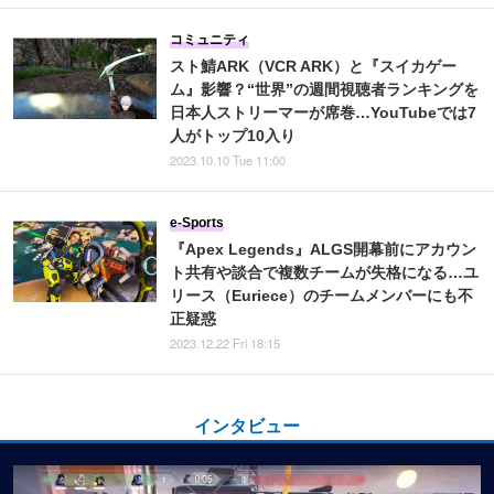
コミュニティ
スト鯖ARK（VCR ARK）と『スイカゲー
ム』影響？“世界”の週間視聴者ランキングを
日本人ストリーマーが席巻…YouTubeでは7
人がトップ10入り
2023.10.10 Tue 11:00
e-Sports
『Apex Legends』ALGS開幕前にアカウン
ト共有や談合で複数チームが失格になる…ユ
リース（Euriece）のチームメンバーにも不
正疑惑
2023.12.22 Fri 18:15
インタビュー