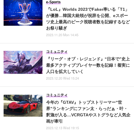
e-Sports
『LoL』Worlds 2023でFaker率いる「T1」
が優勝…韓国大統領が祝辞を公開、eスポー
ツ史上最高のピーク視聴者数を記録するなど
お祭り騒ぎ
2023.11.20 Mon 14:45
コミュニティ
『リーグ・オブ・レジェンド』“日本で”史上
最多アクティブプレイヤー数を記録！着実に
人口を拡大していく
2023.12.20 Wed 15:24
コミュニティ
今年の『GTAV』トップストリーマー“世
界”ランキングにファン太・らっだぁ・叶・
釈迦が入る…VCRGTAやストグラなど人気企
画が牽引
2023.12.13 Wed 19:15