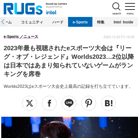
search
menu
ホーム
コミュニティ
ハード
e-Sports
特集
Intel Inside
2023.12.22 Fri 19:35
e-Sports
ニュース
2023年最も視聴されたeスポーツ大会は『リー
グ・オブ・レジェンド』Worlds2023…2位以降
は日本ではあまり知られていないゲームがラン
キングを席巻
Worlds2023はeスポーツ大会史上最高の記録を打ち立てています。