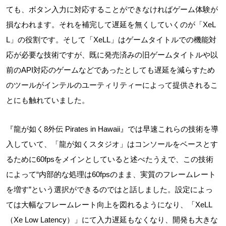
ても、ボタン入力に対応することができなければゲーム体験が
損なわれます。それを補完して遅延を無くしていくのが「XeL
L」の役割です。そして「XeLL」はゲームタイトルでの機能対
応が必要な技術ですが、既に発売済みの旧ゲームタイトルや以
前のAPI対応のゲームなどであったとしても遅延を減らすため
のツールがインテルのユーティリティーによって提供されるこ
とにも触れていました。
『龍が如く8外伝 Pirates in Hawaii』では早速これらの技術を導
入していて、「龍が如くスタジオ」はコンソールをベースとす
るために60fpsをメインとしていると述べたうえで、この技術
によって“内部的な処理は60fpsのまま、実質のフレームレート
を増す”という選択ができるのではと話しました。設定によっ
ては大幅なフレームレート向上を図れるようになり、「XeLL
（Xe Low Latency）」にて入力遅延もなくなり、開発も大きな