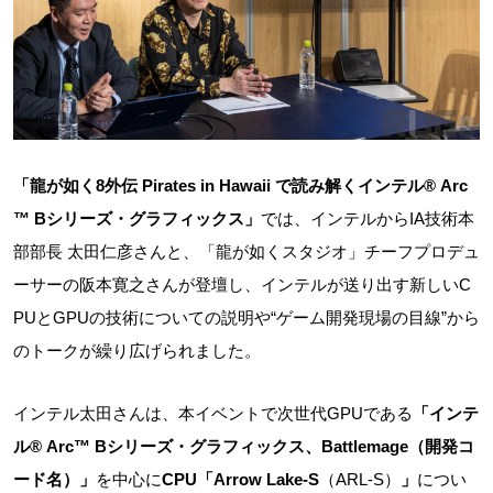
「龍が如く8外伝 Pirates in Hawaii で読み解くインテル® Arc
™ Bシリーズ・グラフィックス」
では、インテルからIA技術本
部部長 太田仁彦さんと、「龍が如くスタジオ」チーフプロデュ
ーサーの阪本寛之さんが登壇し、インテルが送り出す新しいC
PUとGPUの技術についての説明や“ゲーム開発現場の目線”から
のトークが繰り広げられました。
インテル太田さんは、本イベントで次世代GPUである
「インテ
ル® Arc™ Bシリーズ・グラフィックス、Battlemage（開発コ
ード名）」
を中心に
CPU「Arrow Lake-S
（ARL-S）
」
につい