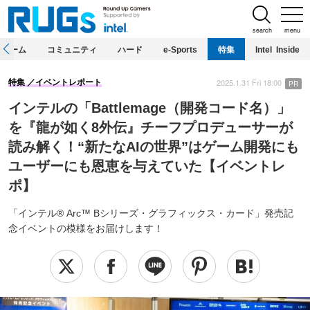
search
menu
ホーム
コミュニティ
ハード
e-Sports
特集
Intel Inside
2025.1.31 Fri 18:00
特集
イベントレポート
PR
インテルの「Battlemage（開発コード名）」
を『龍が如く8外伝』チーフプロデューサーが
読み解く！“新たなAIの世界”はゲーム開発にも
ユーザーにも恩恵を与えていた【イベントレ
ポ】
「インテル® Arc™ Bシリーズ・グラフィックス・カード」発売記
念イベントの模様をお届けします！