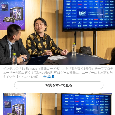
インテルの「Battlemage（開発コード名）」を『龍が如く8外伝』チーフプロデ
ューサーが読み解く！“新たなAIの世界”はゲーム開発にもユーザーにも恩恵を与
えていた【イベントレポ】
全 13 枚
写真をすべて見る