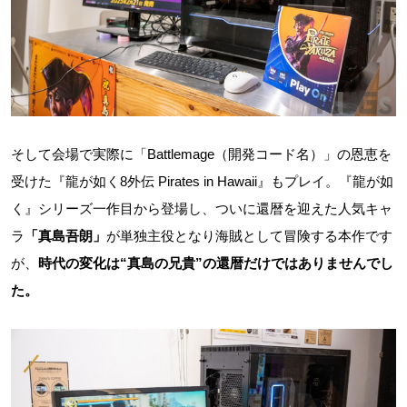
そして会場で実際に「Battlemage（開発コード名）」の恩恵を
受けた『龍が如く8外伝 Pirates in Hawaii』もプレイ。『龍が如
く』シリーズ一作目から登場し、ついに還暦を迎えた人気キャ
ラ
「真島吾朗」
が単独主役となり海賊として冒険する本作です
が、
時代の変化は“真島の兄貴”の還暦だけではありませんでし
た。