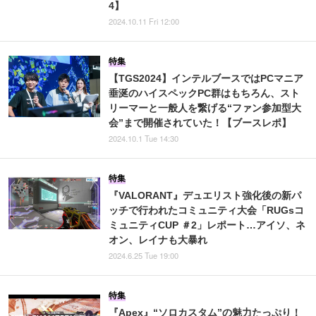
4】
2024.10.11 Fri 12:00
特集
【TGS2024】インテルブースではPCマニア
垂涎のハイスペックPC群はもちろん、スト
リーマーと一般人を繋げる“ファン参加型大
会”まで開催されていた！【ブースレポ】
2024.10.1 Tue 14:30
特集
『VALORANT』デュエリスト強化後の新パ
ッチで行われたコミュニティ大会「RUGsコ
ミュニティCUP ＃2」レポート…アイソ、ネ
オン、レイナも大暴れ
2024.6.25 Tue 19:00
特集
『Apex』“ソロカスタム”の魅力たっぷり！