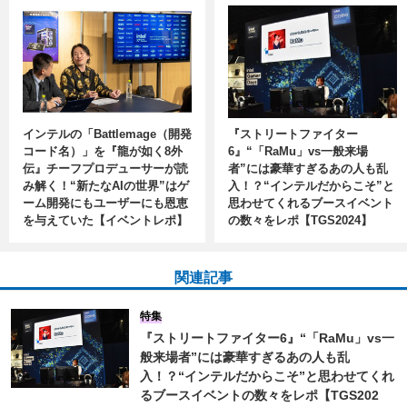
インテルの「Battlemage（開発
『ストリートファイター
コード名）」を『龍が如く8外
6』“「RaMu」vs一般来場
伝』チーフプロデューサーが読
者”には豪華すぎるあの人も乱
み解く！“新たなAIの世界”はゲ
入！？“インテルだからこそ”と
ーム開発にもユーザーにも恩恵
思わせてくれるブースイベント
を与えていた【イベントレポ】
の数々をレポ【TGS2024】
関連記事
特集
『ストリートファイター6』“「RaMu」vs一
般来場者”には豪華すぎるあの人も乱
入！？“インテルだからこそ”と思わせてくれ
るブースイベントの数々をレポ【TGS202