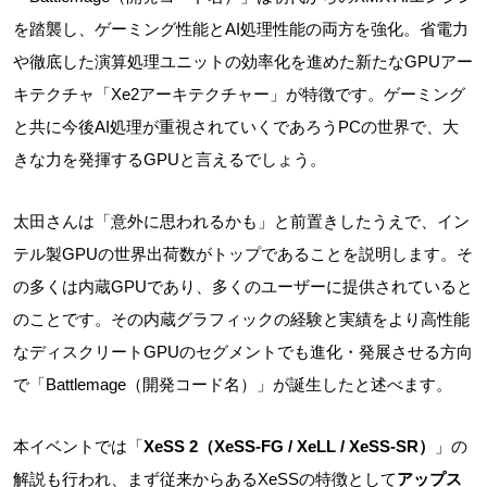
を踏襲し、ゲーミング性能とAI処理性能の両方を強化。省電力
や徹底した演算処理ユニットの効率化を進めた新たなGPUアー
キテクチャ「Xe2アーキテクチャー」が特徴です。ゲーミング
と共に今後AI処理が重視されていくであろうPCの世界で、大
きな力を発揮するGPUと言えるでしょう。
太田さんは「意外に思われるかも」と前置きしたうえで、イン
テル製GPUの世界出荷数がトップであることを説明します。そ
の多くは内蔵GPUであり、多くのユーザーに提供されていると
のことです。その内蔵グラフィックの経験と実績をより高性能
なディスクリートGPUのセグメントでも進化・発展させる方向
で「Battlemage（開発コード名）」が誕生したと述べます。
本イベントでは「
XeSS 2（XeSS-FG / XeLL / XeSS-SR）
」の
解説も行われ、まず従来からあるXeSSの特徴として
アップス