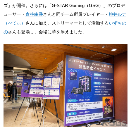
ズ」が開催。さらには「G-STAR Gaming（GSG）」のプロデ
ューサー・
倉持由香
さんと同チーム所属プレイヤー・
桃井ルナ
（べてぃ）
さんに加え、ストリーマーとして活動する
いずちの
の
さんも登場し、会場に華を添えました。