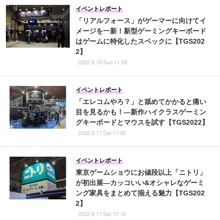
イベントレポート
「リアルフォース」がゲーマーに向けてイ
メージを一新！新型ゲーミングキーボード
はゲームに特化したスペックに【TGS202
2】
2022.9.18 Sun 11:28
イベントレポート
「エレコムやろ？」と舐めてかかると痛い
目を見るかも！―新作ハイクラスゲーミン
グキーボードとマウスを試す【TGS2022】
2022.9.17 Sat 17:30
イベントレポート
東京ゲームショウにお値段以上「ニトリ」
が初出展―カッコいい&オシャレなゲーミ
ング家具をまとめて揃える魅力【TGS202
2】
2022.9.17 Sat 17:15