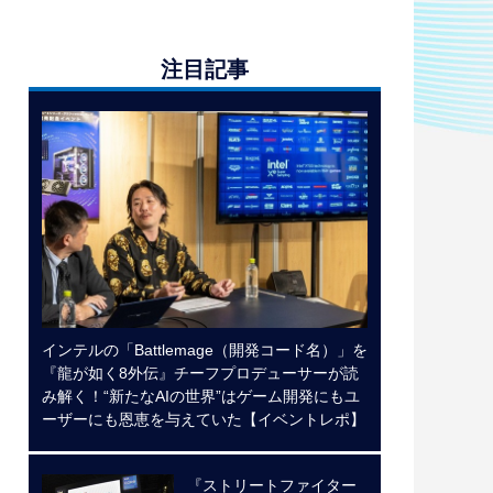
注目記事
インテルの「Battlemage（開発コード名）」を
『龍が如く8外伝』チーフプロデューサーが読
み解く！“新たなAIの世界”はゲーム開発にもユ
ーザーにも恩恵を与えていた【イベントレポ】
『ストリートファイター