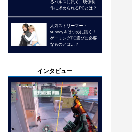
るバルスに訊く、映像制
作に求められるPCとは？
人気ストリーマー・
yunocy＆はつめに訊く！
ゲーミングPC選びに必要
なものとは…？
インタビュー