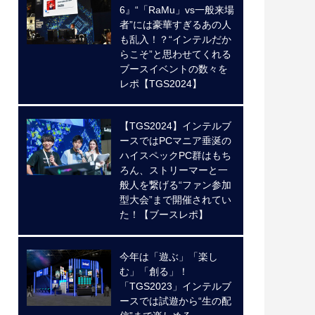
6』“「RaMu」vs一般来場
者”には豪華すぎるあの人
も乱入！？“インテルだか
らこそ”と思わせてくれる
ブースイベントの数々を
レポ【TGS2024】
【TGS2024】インテルブ
ースではPCマニア垂涎の
ハイスペックPC群はもち
ろん、ストリーマーと一
般人を繋げる“ファン参加
型大会”まで開催されてい
た！【ブースレポ】
今年は「遊ぶ」「楽し
む」「創る」！
「TGS2023」インテルブ
ースでは試遊から“生の配