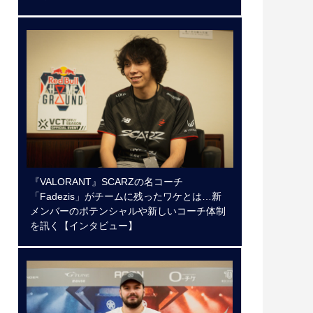
『VALORANT』SCARZの名コーチ
「Fadezis」がチームに残ったワケとは…新
メンバーのポテンシャルや新しいコーチ体制
を訊く【インタビュー】