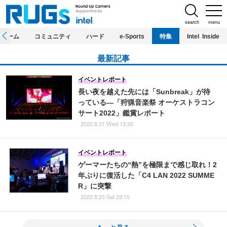
search
menu
ホーム
コミュニティ
ハード
e-Sports
特集
Intel Inside
最新記事
イベントレポート
長い夜を越えた先には「Sunbreak」が待
っている―「狩猟音楽祭 オーケストラコン
サート2022」鑑賞レポート
2022.8.31 Wed 13:30
イベントレポート
ゲーマーたちの“熱”を極限まで感じ取れ！2
年ぶりに復活した「C4 LAN 2022 SUMME
R」に突撃
2022.8.20 Sat 23:15