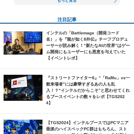
もっと見る
注目記事
インテルの「Battlemage（開発コード
名）」を『龍が如く8外伝』チーフプロデュ
ーサーが読み解く！“新たなAIの世界”はゲー
ム開発にもユーザーにも恩恵を与えていた
【イベントレポ】
『ストリートファイター6』“「RaMu」vs一
般来場者”には豪華すぎるあの人も乱
入！？“インテルだからこそ”と思わせてくれ
るブースイベントの数々をレポ【TGS202
4】
【TGS2024】インテルブースではPCマニア
垂涎のハイスペックPC群はもちろん、スト