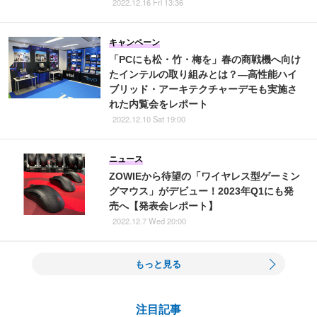
2022.12.16 Fri 13:36
キャンペーン
「PCにも松・竹・梅を」春の商戦機へ向け
たインテルの取り組みとは？―高性能ハイ
ブリッド・アーキテクチャーデモも実施さ
れた内覧会をレポート
2022.12.10 Sat 19:00
ニュース
ZOWIEから待望の「ワイヤレス型ゲーミン
グマウス」がデビュー！2023年Q1にも発
売へ【発表会レポート】
2022.12.7 Wed 20:00
もっと見る
注目記事