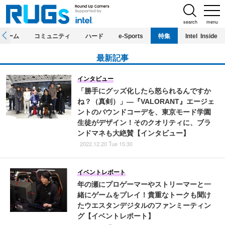
search
menu
ホーム
コミュニティ
ハード
e-Sports
特集
Intel Inside
最新記事
インタビュー
「勝手にグッズ化したら怒られるんですか
ね？（真剣）」―『VALORANT』エージェ
ントのバウンドコーデを、東京モード学園
生徒がデザイン！そのクオリティに、ブラ
ンドマネも大絶賛【インタビュー】
2022.12.20 Tue 15:30
イベントレポート
年の瀬にプロゲーマーやストリーマーと一
緒にゲームをプレイ！貴重なトークも聞け
たウエスタンデジタルのファンミーティン
グ【イベントレポート】