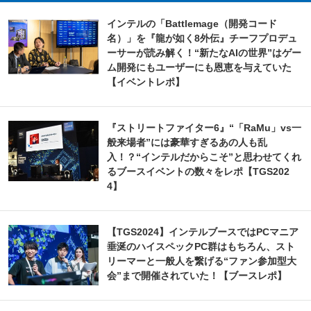
インテルの「Battlemage（開発コード
名）」を『龍が如く8外伝』チーフプロデュ
ーサーが読み解く！“新たなAIの世界”はゲー
ム開発にもユーザーにも恩恵を与えていた
【イベントレポ】
『ストリートファイター6』“「RaMu」vs一
般来場者”には豪華すぎるあの人も乱
入！？“インテルだからこそ”と思わせてくれ
るブースイベントの数々をレポ【TGS202
4】
【TGS2024】インテルブースではPCマニア
垂涎のハイスペックPC群はもちろん、スト
リーマーと一般人を繋げる“ファン参加型大
会”まで開催されていた！【ブースレポ】