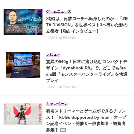
ゲームニュース
XQQは、何故コーチへ転身したのか―「ZE
TA DIVISION」を世界ベスト3へ導いた影の
立役者【独占インタビュー】
2022.6.10 Fri 16:00
レビュー
驚異の940g！日常に溶け込むコンパクトデ
ザイン「dynabook R8」で、どこでもSte
am版『モンスターハンターライズ』を快適
プレイ
2022.6.10 Fri 13:00
キャンペーン
有名ストリーマーとゲームができるチャン
ス！「RUGs Supported by Intel」オープ
ン記念イベント開催＆一般参加者・観覧者
募集中
PR