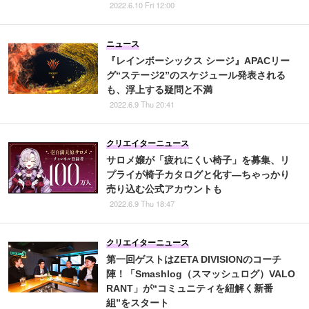
2022.6.10 Fri 12:00
ニュース
『レインボーシックス シージ』APACリー
グ“ステージ2”のスケジュール発表される
も、浮上する疑問と不満
2022.6.9 Thu 20:41
クリエイターニュース
サロメ嬢が「疲れにくい椅子」を募集、リ
プライが椅子カタログと化す―ちゃっかり
売り込む公式アカウントも
2022.6.9 Thu 18:47
クリエイターニュース
第一回ゲストはZETA DIVISIONのコーチ
陣！「Smashlog（スマッシュログ）VALO
RANT」が“コミュニティを紐解く新番
組”をスタート