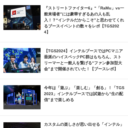
『ストリートファイター6』“「RaMu」vs一
般来場者”には豪華すぎるあの人も乱
入！？“インテルだからこそ”と思わせてくれ
るブースイベントの数々をレポ【TGS202
4】
【TGS2024】インテルブースではPCマニア
垂涎のハイスペックPC群はもちろん、スト
リーマーと一般人を繋げる“ファン参加型大
会”まで開催されていた！【ブースレポ】
今年は「遊ぶ」「楽しむ」「創る」！「TGS
2023」インテルブースでは試遊から“生の配
信”まで楽しめる
カスタムの楽しさが思い出せる「インテル」