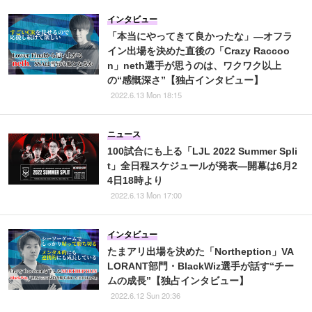
インタビュー
「本当にやってきて良かったな」―オフラ
イン出場を決めた直後の「Crazy Raccoo
n」neth選手が思うのは、ワクワク以上
の“感慨深さ”【独占インタビュー】
2022.6.13 Mon 18:15
ニュース
100試合にも上る「LJL 2022 Summer Spli
t」全日程スケジュールが発表―開幕は6月2
4日18時より
2022.6.13 Mon 17:00
インタビュー
たまアリ出場を決めた「Northeption」VA
LORANT部門・BlackWiz選手が話す“チー
ムの成長”【独占インタビュー】
2022.6.12 Sun 20:36