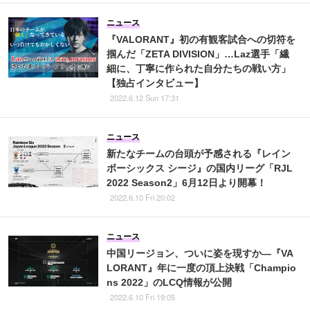
ニュース
『VALORANT』初の有観客試合への切符を
掴んだ「ZETA DIVISION」…Laz選手「繊
細に、丁寧に作られた自分たちの戦い方」
【独占インタビュー】
2022.6.12 Sun 17:31
ニュース
新たなチームの台頭が予感される『レイン
ボーシックス シージ』の国内リーグ「RJL
2022 Season2」6月12日より開幕！
2022.6.10 Fri 20:02
ニュース
中国リージョン、ついに姿を現すか―『VA
LORANT』年に一度の頂上決戦「Champio
ns 2022」のLCQ情報が公開
2022.6.10 Fri 19:05