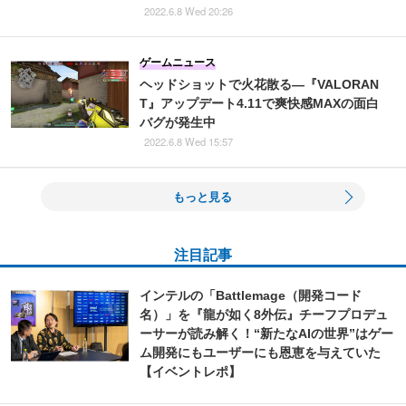
2022.6.8 Wed 20:26
ゲームニュース
ヘッドショットで火花散る―『VALORAN
T』アップデート4.11で爽快感MAXの面白
バグが発生中
2022.6.8 Wed 15:57
もっと見る
注目記事
インテルの「Battlemage（開発コード
名）」を『龍が如く8外伝』チーフプロデュ
ーサーが読み解く！“新たなAIの世界”はゲー
ム開発にもユーザーにも恩恵を与えていた
【イベントレポ】