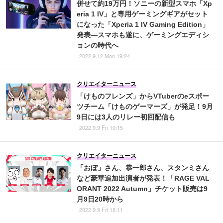
併せて約19万円！ソニーの新型スマホ「Xp
eria 1 IV」と専用ゲーミングギアがセット
になった「Xperia 1 IV Gaming Edition」
発表―スマホも遂に、ゲーミングエディシ
ョンの時代へ
2022.9.12 Mon 19:24
クリエイターニュース
「けものフレンズ」からVTuberのeスポー
ツチーム「けものゲーマーズ」が発足！9月
9日には3人のリレー初回配信も
2022.9.9 Fri 19:15
クリエイターニュース
「おぼ」さん、恭一郎さん、スタンミさん
など豪華追加出演者が発表！「RAGE VAL
ORANT 2022 Autumn」チケット販売は9
月9日20時から
2022.9.9 Fri 18:11