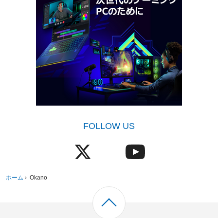
FOLLOW US
ホーム
›
Okano