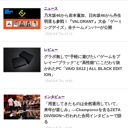
ニュース
乃木坂46から岩本蓮加、日向坂46から丹生
明里も参戦！『VALORANT』大会「ゲーミ
ングデイズ」全チームメンバーが公開
2022.9.8 Thu 21:14
レビュー
グラボ無しで“手軽に遊びたい”ゲームをプ
レイー“ブラック”と“高性能”にこだわり抜
かれたPC「VAIO SX12 | ALL BLACK EDIT
ION」
2022.9.8 Thu 14:00
インタビュー
「用意してきたものは全然通用していて、
来年が楽しみ」―Championsを去るZETA
DIVISIONへ行われた合同インタビューで語
る
2022.9.8 Thu 10:00