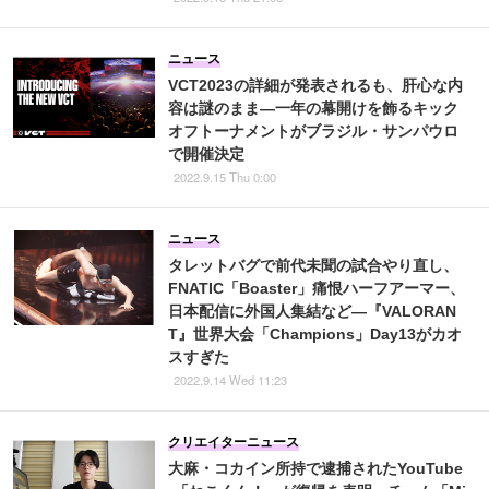
ニュース
VCT2023の詳細が発表されるも、肝心な内
容は謎のまま―一年の幕開けを飾るキック
オフトーナメントがブラジル・サンパウロ
で開催決定
2022.9.15 Thu 0:00
ニュース
タレットバグで前代未聞の試合やり直し、
FNATIC「Boaster」痛恨ハーフアーマー、
日本配信に外国人集結など―『VALORAN
T』世界大会「Champions」Day13がカオ
スすぎた
2022.9.14 Wed 11:23
クリエイターニュース
大麻・コカイン所持で逮捕されたYouTube