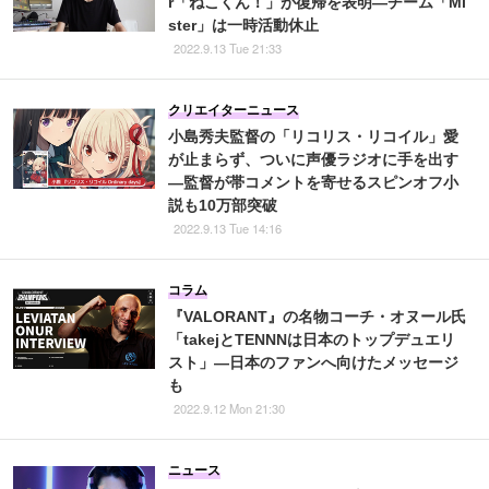
r「ねこくん！」が復帰を表明―チーム「Mi
ster」は一時活動休止
2022.9.13 Tue 21:33
クリエイターニュース
小島秀夫監督の「リコリス・リコイル」愛
が止まらず、ついに声優ラジオに手を出す
―監督が帯コメントを寄せるスピンオフ小
説も10万部突破
2022.9.13 Tue 14:16
コラム
『VALORANT』の名物コーチ・オヌール氏
「takejとTENNNは日本のトップデュエリ
スト」―日本のファンへ向けたメッセージ
も
2022.9.12 Mon 21:30
ニュース