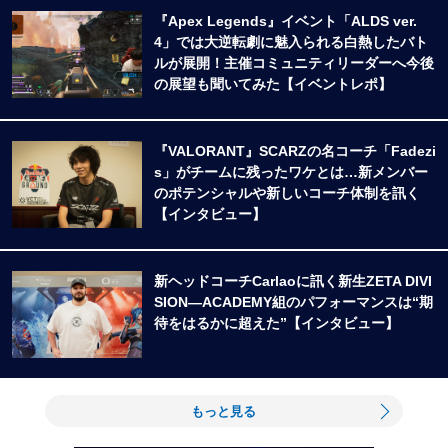
『Apex Legends』イベント「ALDS ver.
4」では大逆転劇に魅入られる白熱したバト
ルが展開！主催コミュニティリーダーへ今後
の展望も聞いてみた【イベントレポ】
『VALORANT』SCARZの名コーチ「Fadezi
s」がチームに残ったワケとは…新メンバー
のポテンシャルや新しいコーチ体制を訊く
【インタビュー】
新ヘッドコーチCarlaoに訊く新生ZETA DIVI
SION―ACADEMY組のパフォーマンスは“期
待をはるかに超えた”【インタビュー】
もっと見る