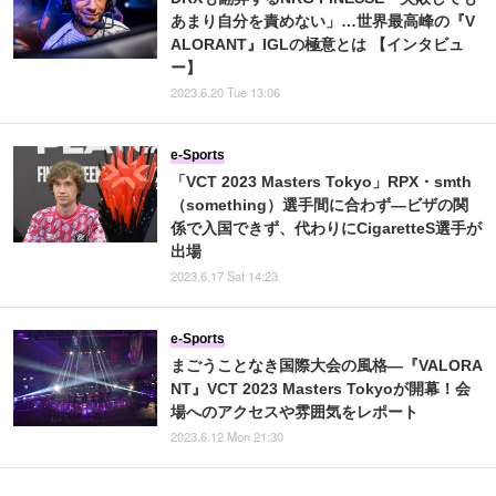
あまり自分を責めない」…世界最高峰の『V
ALORANT』IGLの極意とは 【インタビュ
ー】
2023.6.20 Tue 13:06
e-Sports
「VCT 2023 Masters Tokyo」RPX・smth
（something）選手間に合わず―ビザの関
係で入国できず、代わりにCigaretteS選手が
出場
2023.6.17 Sat 14:23
e-Sports
まごうことなき国際大会の風格―『VALORA
NT』VCT 2023 Masters Tokyoが開幕！会
場へのアクセスや雰囲気をレポート
2023.6.12 Mon 21:30