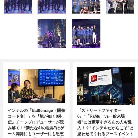
インテルの「Battlemage（開発
『ストリートファイター
コード名）」を『龍が如く8外
6』“「RaMu」vs一般来場
伝』チーフプロデューサーが読
者”には豪華すぎるあの人も乱
み解く！“新たなAIの世界”はゲ
入！？“インテルだからこそ”と
ーム開発にもユーザーにも恩恵
思わせてくれるブースイベント