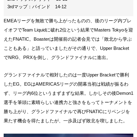
3rdマップ：バインド 14-12
EMEAリーグを無敗で勝ち上がったものの、後のリーグ内プレ
イオフでTeam Liquidに破れ2位という結果でMasters Tokyoを迎
えたFNATIC。Boasterは開催前の記者会見では「敗北から学ぶ
こともある」と語っていましたがその通りで、Upper Bracket
でNRG、PRXを倒し、グランドファイナルに進出。
グランドファイナルで相対したのは一度Upper Bracketで勝利
したEG。EGはAMERICASリーグの開幕当初は戦績が振るわ
ず、リーグ内6位というまずまずな結果。しかしその後Demon1
選手を筆頭に素晴らしい連携力と強さをもってトーナメントを
勝ち上がり、グランドファイナルで再びFNATICにリベンジを
果たす機会を得たましたが、一歩及ばず敗北を喫しました。