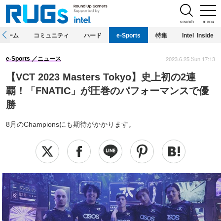
search
menu
ホーム
コミュニティ
ハード
e-Sports
特集
Intel Inside
2023.6.25 Sun 17:13
e-Sports
ニュース
【VCT 2023 Masters Tokyo】史上初の2連
覇！「FNATIC」が圧巻のパフォーマンスで優
勝
8月のChampionsにも期待がかかります。