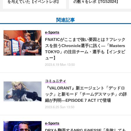
を与えていた【イベントレポ】
の数々をレポ【TGS2024】
関連記事
e-Sports
FNATICがここまで強い要因とは？フレック
スを担うChronicle選手に訊く―「Masters
TOKYO」の注目チーム・選手も【インタビ
ュー】
2023.6.19 Mon 13:50
コミュニティ
『VALORANT』新エージェント「デッドロ
ック」と新モード「チームデスマッチ」の詳
細が判明―EPISODE 7 ACT Iで登場
2023.6.25 Sun 13:50
e-Sports
DRXも翻弄するNRG FiNESSE「失敗しても