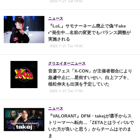
2023.11.21 Tue 19:50
ニュース
『LoL』サモナーネーム廃止で偽“Fake
r”発生中…名前の変更でもバランス調整が
実施される
2023.11.21 Tue 19:30
クリエイターニュース
音楽フェス「X-CON」が主催者都合により
急遽中止に…星街すいせい、白上フブキ、
植松伸夫も出演を予定していた
2023.11.21 Tue 17:50
ニュース
『VALORANT』DFM・takejが選手からス
トリーマーへ転向…「ZETAとはライバルで
いた方が良いと思う」からチームはそのま
ま