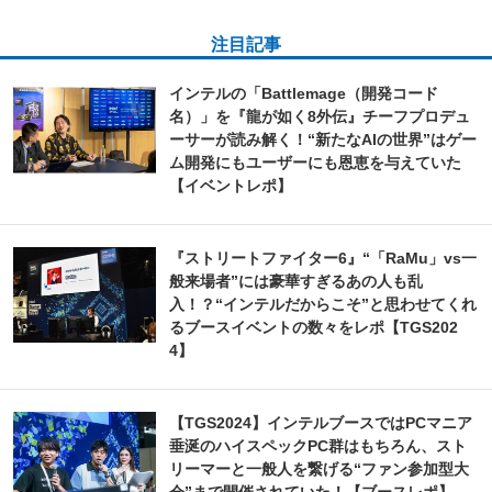
注目記事
インテルの「Battlemage（開発コード
名）」を『龍が如く8外伝』チーフプロデュ
ーサーが読み解く！“新たなAIの世界”はゲー
ム開発にもユーザーにも恩恵を与えていた
【イベントレポ】
『ストリートファイター6』“「RaMu」vs一
般来場者”には豪華すぎるあの人も乱
入！？“インテルだからこそ”と思わせてくれ
るブースイベントの数々をレポ【TGS202
4】
【TGS2024】インテルブースではPCマニア
垂涎のハイスペックPC群はもちろん、スト
リーマーと一般人を繋げる“ファン参加型大