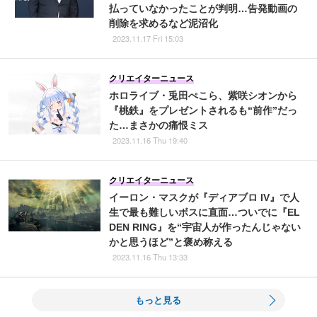
払っていなかったことが判明…告発動画の
削除を求めるなど泥沼化
2023.11.17 Fri 15:03
クリエイターニュース
ホロライブ・兎田ぺこら、紫咲シオンから
『桃鉄』をプレゼントされるも“前作”だっ
た…まさかの痛恨ミス
2023.11.16 Thu 19:40
クリエイターニュース
イーロン・マスクが『ディアブロ IV』で人
生で最も難しいボスに直面…ついでに『EL
DEN RING』を“宇宙人が作ったんじゃない
かと思うほど”と褒め称える
2023.11.16 Thu 13:33
もっと見る