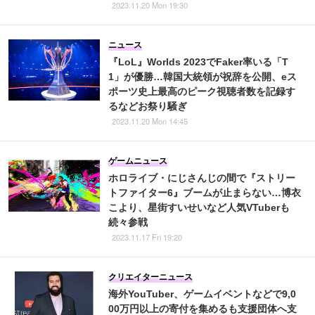
2023.11.20 Mon 19:30
ニュース
『LoL』Worlds 2023でFaker率いる「T
1」が優勝…韓国大統領が祝辞を公開、eス
ポーツ史上最高のピーク視聴者数を記録す
るなどお祭り騒ぎ
2023.11.20 Mon 14:45
ゲームニュース
ホロライブ・にじさんじの間で『ストリー
トファイター6』ブームが止まらない…博衣
こより、星街すいせいなど人気VTuberも
続々参戦
2023.11.17 Fri 19:20
クリエイターニュース
海外YouTuber、ゲームイベントなどで9,0
00万円以上の寄付を集めるも支援団体へ支