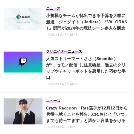
ニュース
小規模なチームが捻出できる予算を大幅に
超過…ジェダイト（Jadiete）『VALORAN
T』部門が2024年の競技シーン参入を断念
2023.11.24 Fri 15:45
クリエイターニュース
人気ストリーマー・ささ（Sasatikk）
が“ニセモノ配信”に注意喚起…過去のクリ
ップやチャットボットを悪用した巧妙な手
口
2023.11.24 Fri 14:50
ニュース
Crazy Raccoon・Ras選手が12月12日から
兵役へ就くことを報告…CR.おじじ「いつ
までも待ってます」と温かい言葉をかける
2023.11.24 Fri 12:10