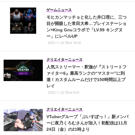
ゲームニュース
モヒカンマッチョと化した井口理に、三つ
目が開眼した常田大希…プレイステーショ
ン×King Gnuコラボで「LV.99 キングヌ
ー」にレベルUP
2023.11.22 Wed 18:40
クリエイターニュース
人気ストリーマー・釈迦が『ストリートフ
ァイター6』最高ランクの“マスター”に到
達！カスタムルームだけで150時間以上プ
レイ
2023.11.22 Wed 9:05
クリエイターニュース
VTuberグループ「ぶいすぽっ！」新メンバ
ーに夜乃くろむさんが加入！初配信は11月
24日（金）の21時より