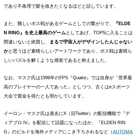
であり不条理で髪を抜きたくなるほどと話しています。
また、難しいボス戦があるゲームとしての繋がりで、
『ELDE
N RING』を史上最高のゲーム
としてあげ、TOP5に入ることは
間違いないと絶賛し、
まるで宇宙人がデザインしたんじゃない
か
と思うほど素晴らしいアートワークであり、ボス戦は素晴ら
しいパズルを解くような感覚であると称えました。
なお、マスク氏は1996年のFPS『Quake』では自身が「世界最
高のプレイヤーの一人であった」としつつ、古くはeスポーツ
大会で賞金を得たとも明かしています。
イーロン・マスク氏は過去にX（旧Twitter）の配信機能で『デ
ィアブロ IV』を配信して話題になったほか、『ELDEN RIN
G』のビルドを海外メディアにこき下ろされるなど（
AUTOMA