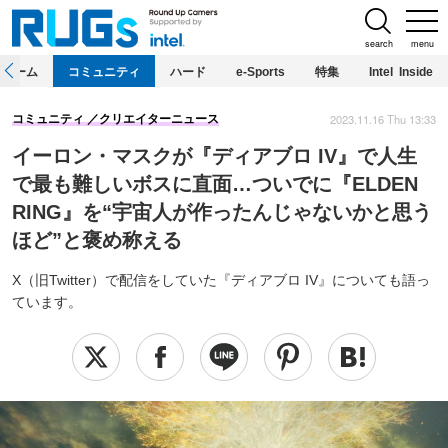
search
menu
ホーム
コミュニティ
ハード
e-Sports
特集
Intel Inside
2023.11.16 Thu 13:33
コミュニティ
クリエイターニュース
イーロン・マスクが『ディアブロ IV』で人生
で最も難しいボスに直面…ついでに『ELDEN
RING』を“宇宙人が作ったんじゃないかと思う
ほど”と褒め称える
X（旧Twitter）で配信をしていた『ディアブロ IV』についても語っ
ています。