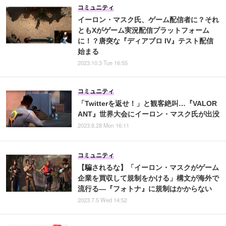
コミュニティ
イーロン・マスク氏、ゲーム配信者に？それ
ともXがゲーム実況配信プラットフォーム
に！？唐突な『ディアブロ IV』テスト配信
始まる
2023.10.3 Tue 16:55
コミュニティ
「Twitterを返せ！」と観客絶叫…『VALOR
ANT』世界大会にイーロン・マスク氏が出没
2023.8.28 Mon 16:11
コミュニティ
【騙されるな】「イーロン・マスクがゲーム
企業を買収して規制をかける」構文が海外で
流行る―『フォトナ』に規制はかからない
2023.7.5 Wed 14:52