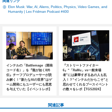
関連リンク
Elon Musk: War, AI, Aliens, Politics, Physics, Video Games, and
Humanity | Lex Fridman Podcast #400
インテルの「Battlemage（開発
『ストリートファイター
コード名）」を『龍が如く8外
6』“「RaMu」vs一般来場
伝』チーフプロデューサーが読
者”には豪華すぎるあの人も乱
み解く！“新たなAIの世界”はゲ
入！？“インテルだからこそ”と
ーム開発にもユーザーにも恩恵
思わせてくれるブースイベント
を与えていた【イベントレポ】
の数々をレポ【TGS2024】
関連記事