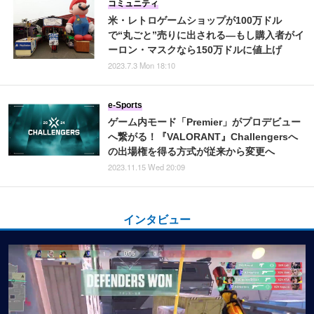
コミュニティ
米・レトロゲームショップが100万ドル
で“丸ごと”売りに出される―もし購入者がイ
ーロン・マスクなら150万ドルに値上げ
2023.7.3 Mon 18:10
e-Sports
ゲーム内モード「Premier」がプロデビュー
へ繋がる！『VALORANT』Challengersへ
の出場権を得る方式が従来から変更へ
2023.11.15 Wed 20:09
インタビュー