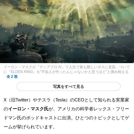
イーロン・マスクが『ディアブロ IV』で人生で最も難しいボスに直面…ついで
に『ELDEN RING』を“宇宙人が作ったんじゃないかと思うほど”と褒め称える
全 2 枚
写真をすべて見る
X（旧Twitter）やテスラ（Tesla）のCEOとして知られる実業家
の
イーロン・マスク氏
が、アメリカの科学者レックス・フリー
ドマン氏のポッドキャストに出演。ひとつのトピックとしてゲ
ームが挙げられています。