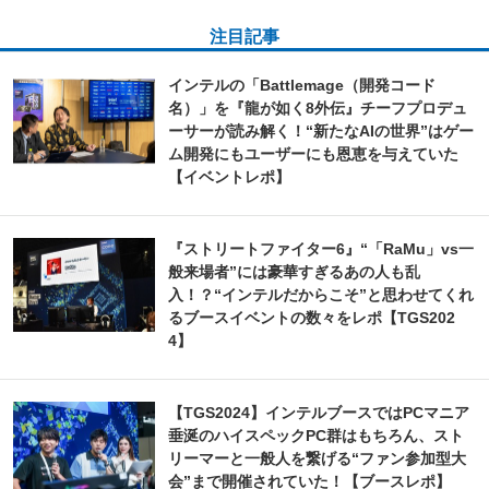
注目記事
インテルの「Battlemage（開発コード
名）」を『龍が如く8外伝』チーフプロデュ
ーサーが読み解く！“新たなAIの世界”はゲー
ム開発にもユーザーにも恩恵を与えていた
【イベントレポ】
『ストリートファイター6』“「RaMu」vs一
般来場者”には豪華すぎるあの人も乱
入！？“インテルだからこそ”と思わせてくれ
るブースイベントの数々をレポ【TGS202
4】
【TGS2024】インテルブースではPCマニア
垂涎のハイスペックPC群はもちろん、スト
リーマーと一般人を繋げる“ファン参加型大
会”まで開催されていた！【ブースレポ】