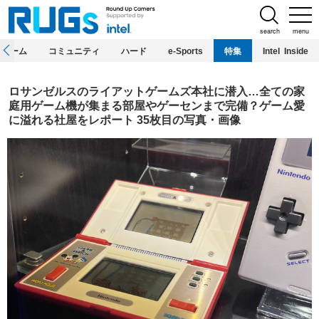
search
menu
ホーム
コミュニティ
ハード
e-Sports
特集
Intel Inside
ロサンゼルスのライアットゲームズ本社に潜入…全ての家
庭用ゲーム機が集まる部屋やゲーセンまで完備？ゲーム愛
に溢れる社屋をレポート 35枚目の写真・画像