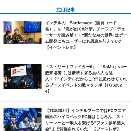
注目記事
インテルの「Battlemage（開発コード
名）」を『龍が如く8外伝』チーフプロデュ
ーサーが読み解く！“新たなAIの世界”はゲー
ム開発にもユーザーにも恩恵を与えていた
【イベントレポ】
『ストリートファイター6』“「RaMu」vs一
般来場者”には豪華すぎるあの人も乱
入！？“インテルだからこそ”と思わせてくれ
るブースイベントの数々をレポ【TGS202
4】
【TGS2024】インテルブースではPCマニア
垂涎のハイスペックPC群はもちろん、スト
リーマーと一般人を繋げる“ファン参加型大
会”まで開催されていた！【ブースレポ】