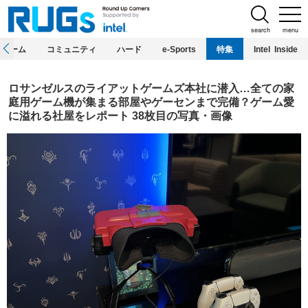
search
menu
ホーム
コミュニティ
ハード
e-Sports
特集
Intel Inside
ロサンゼルスのライアットゲームズ本社に潜入…全ての家
庭用ゲーム機が集まる部屋やゲーセンまで完備？ゲーム愛
に溢れる社屋をレポート 38枚目の写真・画像