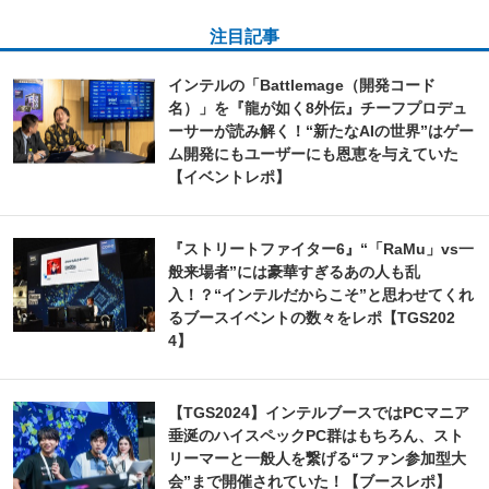
注目記事
インテルの「Battlemage（開発コード
名）」を『龍が如く8外伝』チーフプロデュ
ーサーが読み解く！“新たなAIの世界”はゲー
ム開発にもユーザーにも恩恵を与えていた
【イベントレポ】
『ストリートファイター6』“「RaMu」vs一
般来場者”には豪華すぎるあの人も乱
入！？“インテルだからこそ”と思わせてくれ
るブースイベントの数々をレポ【TGS202
4】
【TGS2024】インテルブースではPCマニア
垂涎のハイスペックPC群はもちろん、スト
リーマーと一般人を繋げる“ファン参加型大
会”まで開催されていた！【ブースレポ】