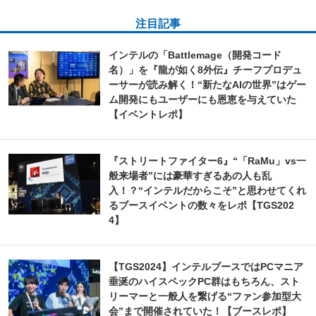
注目記事
インテルの「Battlemage（開発コード
名）」を『龍が如く8外伝』チーフプロデュ
ーサーが読み解く！“新たなAIの世界”はゲー
ム開発にもユーザーにも恩恵を与えていた
【イベントレポ】
『ストリートファイター6』“「RaMu」vs一
般来場者”には豪華すぎるあの人も乱
入！？“インテルだからこそ”と思わせてくれ
るブースイベントの数々をレポ【TGS202
4】
【TGS2024】インテルブースではPCマニア
垂涎のハイスペックPC群はもちろん、スト
リーマーと一般人を繋げる“ファン参加型大
会”まで開催されていた！【ブースレポ】