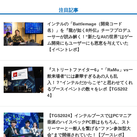
注目記事
インテルの「Battlemage（開発コード
名）」を『龍が如く8外伝』チーフプロデュ
ーサーが読み解く！“新たなAIの世界”はゲー
ム開発にもユーザーにも恩恵を与えていた
【イベントレポ】
『ストリートファイター6』“「RaMu」vs一
般来場者”には豪華すぎるあの人も乱
入！？“インテルだからこそ”と思わせてくれ
るブースイベントの数々をレポ【TGS202
4】
【TGS2024】インテルブースではPCマニア
垂涎のハイスペックPC群はもちろん、スト
リーマーと一般人を繋げる“ファン参加型大
会”まで開催されていた！【ブースレポ】