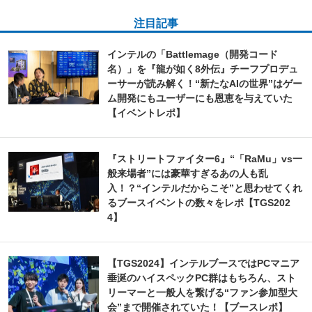
注目記事
インテルの「Battlemage（開発コード
名）」を『龍が如く8外伝』チーフプロデュ
ーサーが読み解く！“新たなAIの世界”はゲー
ム開発にもユーザーにも恩恵を与えていた
【イベントレポ】
『ストリートファイター6』“「RaMu」vs一
般来場者”には豪華すぎるあの人も乱
入！？“インテルだからこそ”と思わせてくれ
るブースイベントの数々をレポ【TGS202
4】
【TGS2024】インテルブースではPCマニア
垂涎のハイスペックPC群はもちろん、スト
リーマーと一般人を繋げる“ファン参加型大
会”まで開催されていた！【ブースレポ】