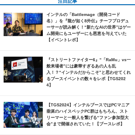
注目記事
インテルの「Battlemage（開発コード
名）」を『龍が如く8外伝』チーフプロデュ
ーサーが読み解く！“新たなAIの世界”はゲー
ム開発にもユーザーにも恩恵を与えていた
【イベントレポ】
『ストリートファイター6』“「RaMu」vs一
般来場者”には豪華すぎるあの人も乱
入！？“インテルだからこそ”と思わせてくれ
るブースイベントの数々をレポ【TGS202
4】
【TGS2024】インテルブースではPCマニア
垂涎のハイスペックPC群はもちろん、スト
リーマーと一般人を繋げる“ファン参加型大
会”まで開催されていた！【ブースレポ】