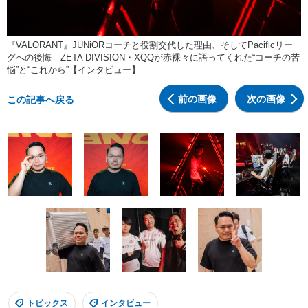
『VALORANT』JUNiORコーチと役割交代した理由、そしてPacificリー
グへの後悔―ZETA DIVISION・XQQが赤裸々に語ってくれた“コーチの苦
悩”と“これから”【インタビュー】
前の画像
次の画像
この記事へ戻る
トピックス
インタビュー