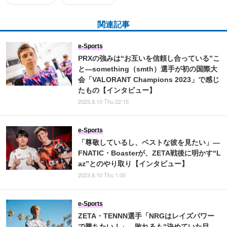
関連記事
e-Sports
PRXの強みは“お互いを信頼し合っている”こ
と―something（smth）選手が初の国際大
会「VALORANT Champions 2023」で感じ
たもの【インタビュー】
2023.8.10 Thu 22:15
e-Sports
「尊敬しているし、ベストな彼を見たい」―
FNATIC・Boasterが、ZETA戦後に明かす“L
az”とのやり取り【インタビュー】
2023.8.10 Thu 1:00
e-Sports
ZETA・TENNN選手「NRGはレイズパワー
で勝ちたい！」…敗れるも“決めていた目