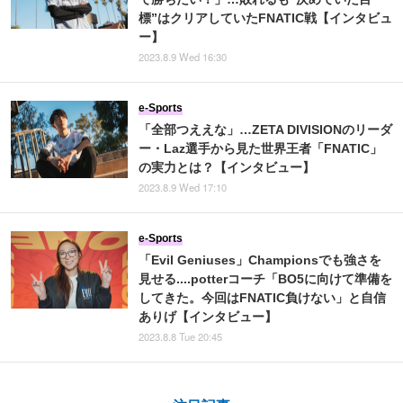
標”はクリアしていたFNATIC戦【インタビュ
ー】
2023.8.9 Wed 16:30
e-Sports
「全部つええな」…ZETA DIVISIONのリーダ
ー・Laz選手から見た世界王者「FNATIC」
の実力とは？【インタビュー】
2023.8.9 Wed 17:10
e-Sports
「Evil Geniuses」Championsでも強さを
見せる....potterコーチ「BO5に向けて準備を
してきた。今回はFNATIC負けない」と自信
ありげ【インタビュー】
2023.8.8 Tue 20:45