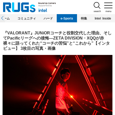
search
menu
ホーム
コミュニティ
ハード
e-Sports
特集
Intel Inside
『VALORANT』JUNiORコーチと役割交代した理由、そし
てPacificリーグへの後悔―ZETA DIVISION・XQQが赤
裸々に語ってくれた“コーチの苦悩”と“これから”【インタ
ビュー】 3枚目の写真・画像