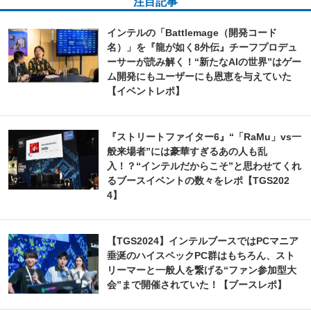
注目記事
インテルの「Battlemage（開発コード
名）」を『龍が如く8外伝』チーフプロデュ
ーサーが読み解く！“新たなAIの世界”はゲー
ム開発にもユーザーにも恩恵を与えていた
【イベントレポ】
『ストリートファイター6』“「RaMu」vs一
般来場者”には豪華すぎるあの人も乱
入！？“インテルだからこそ”と思わせてくれ
るブースイベントの数々をレポ【TGS202
4】
【TGS2024】インテルブースではPCマニア
垂涎のハイスペックPC群はもちろん、スト
リーマーと一般人を繋げる“ファン参加型大
会”まで開催されていた！【ブースレポ】