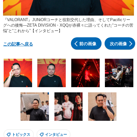
『VALORANT』JUNiORコーチと役割交代した理由、そしてPacificリー
グへの後悔―ZETA DIVISION・XQQが赤裸々に語ってくれた“コーチの苦
悩”と“これから”【インタビュー】
前の画像
次の画像
この記事へ戻る
トピックス
インタビュー