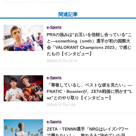
関連記事
e-Sports
PRXの強みは“お互いを信頼し合っている”こ
と―something（smth）選手が初の国際大
会「VALORANT Champions 2023」で感じ
たもの【インタビュー】
2023.8.10 Thu 22:15
e-Sports
「尊敬しているし、ベストな彼を見たい」―
FNATIC・Boasterが、ZETA戦後に明かす“L
az”とのやり取り【インタビュー】
2023.8.10 Thu 1:00
e-Sports
ZETA・TENNN選手「NRGはレイズパワー
で勝ちたい！」…敗れるも“決めていた目