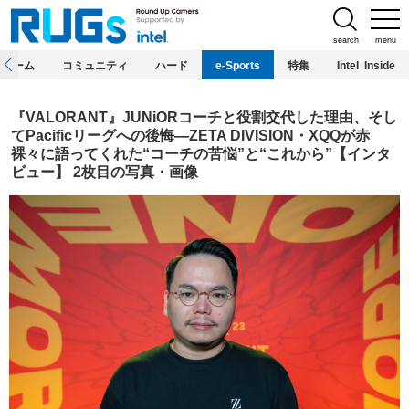
search
menu
ホーム
コミュニティ
ハード
e-Sports
特集
Intel Inside
『VALORANT』JUNiORコーチと役割交代した理由、そし
てPacificリーグへの後悔―ZETA DIVISION・XQQが赤
裸々に語ってくれた“コーチの苦悩”と“これから”【インタ
ビュー】 2枚目の写真・画像