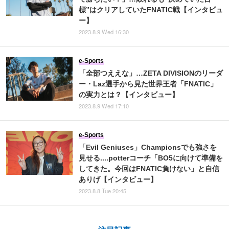
標”はクリアしていたFNATIC戦【インタビュ
ー】
2023.8.9 Wed 16:30
e-Sports
「全部つええな」…ZETA DIVISIONのリーダ
ー・Laz選手から見た世界王者「FNATIC」
の実力とは？【インタビュー】
2023.8.9 Wed 17:10
e-Sports
「Evil Geniuses」Championsでも強さを
見せる....potterコーチ「BO5に向けて準備を
してきた。今回はFNATIC負けない」と自信
ありげ【インタビュー】
2023.8.8 Tue 20:45