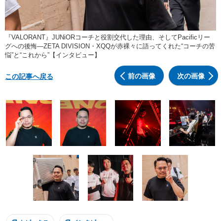
『VALORANT』JUNiORコーチと役割交代した理由、そしてPacificリー
グへの後悔―ZETA DIVISION・XQQが赤裸々に語ってくれた“コーチの苦
悩”と“これから”【インタビュー】
前の画像
次の画像
この記事へ戻る