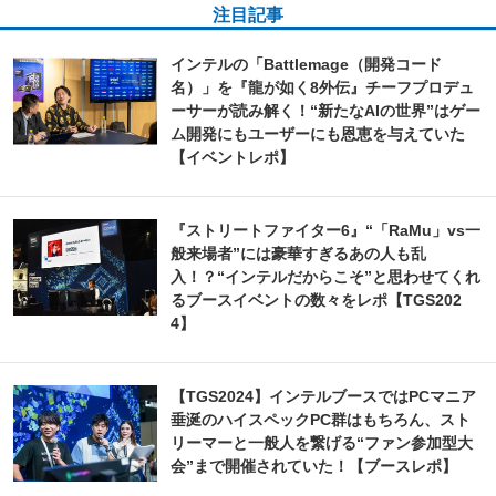
注目記事
インテルの「Battlemage（開発コード
名）」を『龍が如く8外伝』チーフプロデュ
ーサーが読み解く！“新たなAIの世界”はゲー
ム開発にもユーザーにも恩恵を与えていた
【イベントレポ】
『ストリートファイター6』“「RaMu」vs一
般来場者”には豪華すぎるあの人も乱
入！？“インテルだからこそ”と思わせてくれ
るブースイベントの数々をレポ【TGS202
4】
【TGS2024】インテルブースではPCマニア
垂涎のハイスペックPC群はもちろん、スト
リーマーと一般人を繋げる“ファン参加型大
会”まで開催されていた！【ブースレポ】