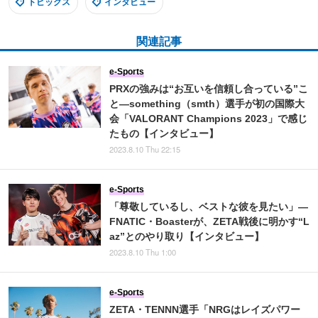
トピックス
インタビュー
関連記事
e-Sports
PRXの強みは“お互いを信頼し合っている”こ
と―something（smth）選手が初の国際大
会「VALORANT Champions 2023」で感じ
たもの【インタビュー】
2023.8.10 Thu 22:15
e-Sports
「尊敬しているし、ベストな彼を見たい」―
FNATIC・Boasterが、ZETA戦後に明かす“L
az”とのやり取り【インタビュー】
2023.8.10 Thu 1:00
e-Sports
ZETA・TENNN選手「NRGはレイズパワー