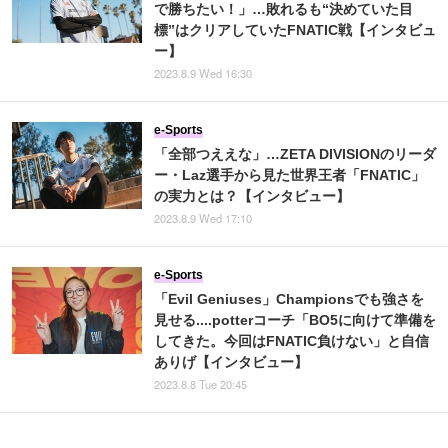
で勝ちたい！」…敗れるも“決めていた目
標”はクリアしていたFNATIC戦【インタビュ
ー】
2023.8.9 Wed 16:30
e-Sports
「全部つええな」…ZETA DIVISIONのリーダ
ー・Laz選手から見た世界王者「FNATIC」
の実力とは？【インタビュー】
2023.8.9 Wed 17:10
e-Sports
「Evil Geniuses」Championsでも強さを
見せる....potterコーチ「BO5に向けて準備を
してきた。今回はFNATIC負けない」と自信
ありげ【インタビュー】
2023.8.8 Tue 20:45