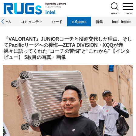
search
menu
ホーム
コミュニティ
ハード
e-Sports
特集
Intel Inside
『VALORANT』JUNiORコーチと役割交代した理由、そし
てPacificリーグへの後悔―ZETA DIVISION・XQQが赤
裸々に語ってくれた“コーチの苦悩”と“これから”【インタ
ビュー】 5枚目の写真・画像