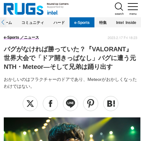
search
menu
ホーム
コミュニティ
ハード
e-Sports
特集
Intel Inside
2023.2.17 Fri 18:23
e-Sports
ニュース
バグがなければ勝っていた？『VALORANT』
世界大会で「ドア開きっぱなし」バグに遭う元
NTH・Meteor―そして兄弟は踊り出す
おかしいのはフラクチャーのドアであり、Meteorがおかしくなった
わけではない。