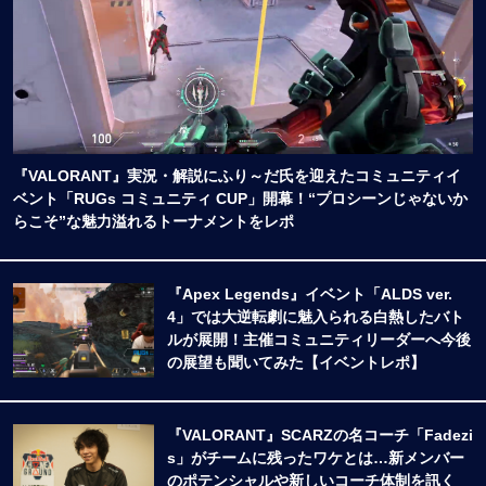
『VALORANT』実況・解説にふり～だ氏を迎えたコミュニティイ
ベント「RUGs コミュニティ CUP」開幕！“プロシーンじゃないか
らこそ”な魅力溢れるトーナメントをレポ
『Apex Legends』イベント「ALDS ver.
4」では大逆転劇に魅入られる白熱したバト
ルが展開！主催コミュニティリーダーへ今後
の展望も聞いてみた【イベントレポ】
『VALORANT』SCARZの名コーチ「Fadezi
s」がチームに残ったワケとは…新メンバー
のポテンシャルや新しいコーチ体制を訊く