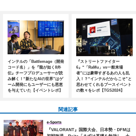
インテルの「Battlemage（開発
『ストリートファイター
コード名）」を『龍が如く8外
6』“「RaMu」vs一般来場
伝』チーフプロデューサーが読
者”には豪華すぎるあの人も乱
み解く！“新たなAIの世界”はゲ
入！？“インテルだからこそ”と
ーム開発にもユーザーにも恩恵
思わせてくれるブースイベント
を与えていた【イベントレポ】
の数々をレポ【TGS2024】
関連記事
e-Sports
『VALORANT』国際大会、日本勢・DFMは