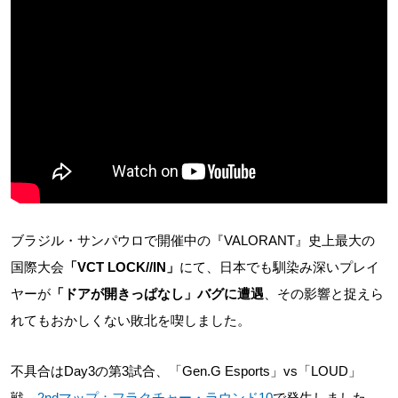
ブラジル・サンパウロで開催中の『VALORANT』史上最大の
国際大会
「VCT LOCK//IN」
にて、日本でも馴染み深いプレイ
ヤーが
「ドアが開きっぱなし」バグに遭遇
、その影響と捉えら
れてもおかしくない敗北を喫しました。
不具合はDay3の第3試合、「Gen.G Esports」vs「LOUD」
戦、
2ndマップ：フラクチャー・ラウンド10
で発生しました。