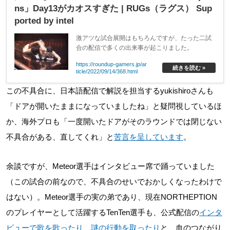
ns」Day13がカオスすぎた | RUGs（ラグス） Sup
ported by intel
激アツな試合展開はもちろんですが、たった二試
合の配信で多くの出来事が起こりました。
https://roundup-gamers.jp/ar
続きを読む »
ticle/2022/09/14/368.html
この不具合に、日本語配信で解説を担当するyukishiroさんも
「ドアが開いたままになっていましたね」と疑問視しているほ
か、海外プロも「一度開いたドアがそのラウンドでは閉じない
不具合がある、直してくれ」と
苦言を呈しています
。
余談ですが、Meteor選手はインタビュー席で踊っていました
（この試合の前なので、不具合のせいでおかしくなったわけで
はない）。Meteor選手の実の弟であり、現在NORTHEPTION
のプレイヤーとして活躍するTenTen選手も、公式配信の
インタ
ビューで歌を歌ったり
、
謎の行動を取ったり
と、血のつながり