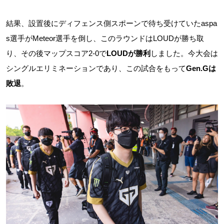
結果、設置後にディフェンス側スポーンで待ち受けていたaspa
s選手がMeteor選手を倒し、このラウンドはLOUDが勝ち取
り、その後マップスコア2-0で
LOUDが勝利
しました。今大会は
シングルエリミネーションであり、この試合をもって
Gen.Gは
敗退
。