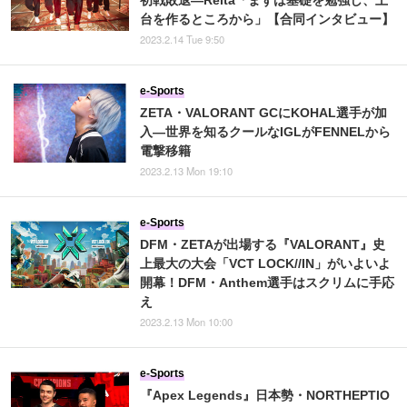
初戦敗退―Reita「まずは基礎を勉強し、土
台を作るところから」【合同インタビュー】
2023.2.14 Tue 9:50
e-Sports
ZETA・VALORANT GCにKOHAL選手が加
入―世界を知るクールなIGLがFENNELから
電撃移籍
2023.2.13 Mon 19:10
e-Sports
DFM・ZETAが出場する『VALORANT』史
上最大の大会「VCT LOCK//IN」がいよいよ
開幕！DFM・Anthem選手はスクリムに手応
え
2023.2.13 Mon 10:00
e-Sports
『Apex Legends』日本勢・NORTHEPTIO