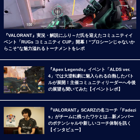
『VALORANT』実況・解説にふり～だ氏を迎えたコミュニティイ
ベント「RUGs コミュニティ CUP」開幕！“プロシーンじゃないか
らこそ”な魅力溢れるトーナメントをレポ
『Apex Legends』イベント「ALDS ver.
4」では大逆転劇に魅入られる白熱したバト
ルが展開！主催コミュニティリーダーへ今後
の展望も聞いてみた【イベントレポ】
『VALORANT』SCARZの名コーチ「Fadezi
s」がチームに残ったワケとは…新メンバー
のポテンシャルや新しいコーチ体制を訊く
【インタビュー】