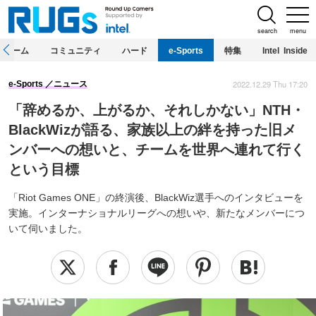
search
menu
ホーム
コミュニティ
ハード
e-Sports
特集
Intel Inside
2022.12.29 Thu 17:20
e-Sports
ニュース
「辞めるか、上がるか、それしかない」NTH・
BlackWizが語る、家族以上の絆を持った旧メ
ンバーへの想いと、チームを世界へ連れて行く
という目標
「Riot Games ONE」の終演後、BlackWiz選手へのインタビューを
実施。インターナショナルリーグへの想いや、新たなメンバーにつ
いて伺いました。