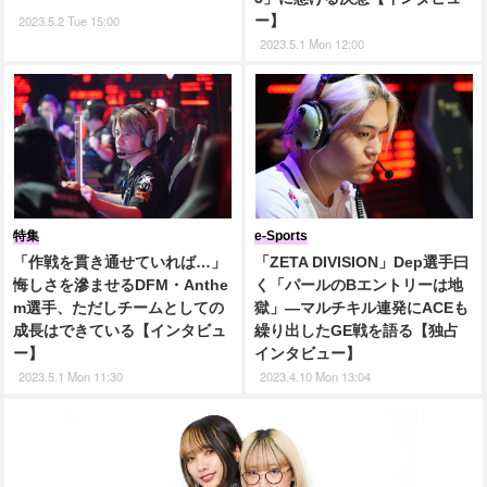
2023.5.2 Tue 15:00
ー】
2023.5.1 Mon 12:00
特集
e-Sports
「作戦を貫き通せていれば…」
「ZETA DIVISION」Dep選手曰
悔しさを滲ませるDFM・Anthe
く「パールのBエントリーは地
m選手、ただしチームとしての
獄」―マルチキル連発にACEも
成長はできている【インタビュ
繰り出したGE戦を語る【独占
ー】
インタビュー】
2023.5.1 Mon 11:30
2023.4.10 Mon 13:04