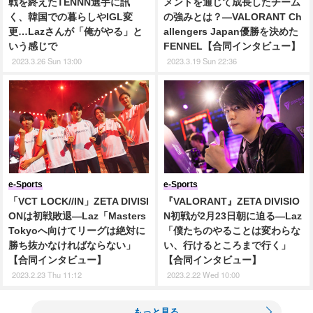
戦を終えたTENNN選手に訊
メントを通じて成長したチーム
く、韓国での暮らしやIGL変
の強みとは？―VALORANT Ch
更…Lazさんが「俺がやる」と
allengers Japan優勝を決めた
いう感じで
FENNEL【合同インタビュー】
2023.3.26 Sun 13:00
2023.3.19 Sun 22:36
e-Sports
e-Sports
「VCT LOCK//IN」ZETA DIVISI
『VALORANT』ZETA DIVISIO
ONは初戦敗退―Laz「Masters
N初戦が2月23日朝に迫る―Laz
Tokyoへ向けてリーグは絶対に
「僕たちのやることは変わらな
勝ち抜かなければならない」
い、行けるところまで行く」
【合同インタビュー】
【合同インタビュー】
2023.2.23 Thu 11:12
2023.2.22 Wed 10:00
もっと見る