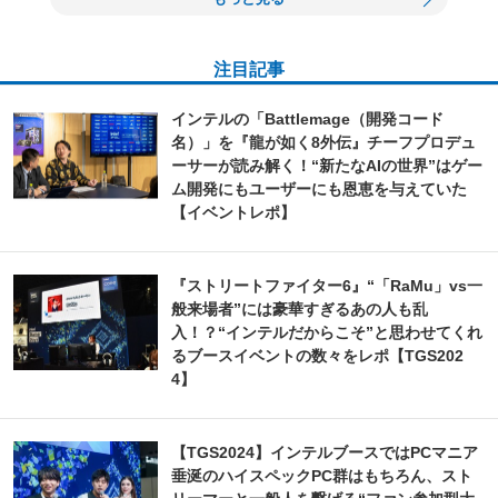
注目記事
インテルの「Battlemage（開発コード
名）」を『龍が如く8外伝』チーフプロデュ
ーサーが読み解く！“新たなAIの世界”はゲー
ム開発にもユーザーにも恩恵を与えていた
【イベントレポ】
『ストリートファイター6』“「RaMu」vs一
般来場者”には豪華すぎるあの人も乱
入！？“インテルだからこそ”と思わせてくれ
るブースイベントの数々をレポ【TGS202
4】
【TGS2024】インテルブースではPCマニア
垂涎のハイスペックPC群はもちろん、スト