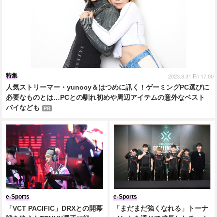
特集
2023.3.31 Fri 17:00
人気ストリーマー・yunocy＆はつめに訊く！ゲーミングPC選びに
必要なものとは…PCとの馴れ初めや周辺アイテムの意外なベスト
バイなども
PR
e-Sports
e-Sports
「VCT PACIFIC」DRXとの開幕
「まだまだ強くなれる」トーナ