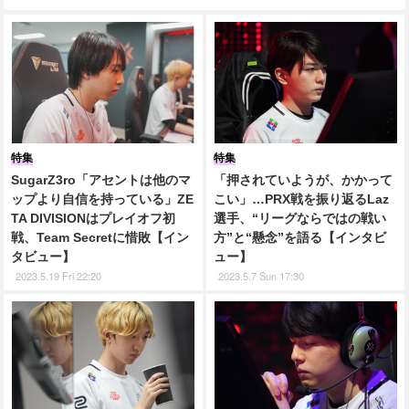
特集
特集
SugarZ3ro「アセントは他のマ
「押されていようが、かかって
ップより自信を持っている」ZE
こい」…PRX戦を振り返るLaz
TA DIVISIONはプレイオフ初
選手、“リーグならではの戦い
戦、Team Secretに惜敗【イン
方”と“懸念”を語る【インタビ
タビュー】
ュー】
2023.5.19 Fri 22:20
2023.5.7 Sun 17:30