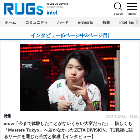
search
menu
ホーム
コミュニティ
ハード
e-Sports
特集
Intel Inside
インタビュー(6ページ中3ページ目)
特集
2023.5.22 Mon 13:00
crow「今まで体験したことがないくらい大変だった」―惜しくも
「Masters Tokyo」へ届かなかったZETA DIVISION、T1戦後に語
るリーグを通じた苦労と収穫【インタビュー】