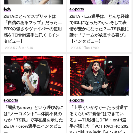
特集
e-Sports
ZETAにとってスプリットは
ZETA・Laz選手は、どんな経緯
「自信のあるマップ」だった―
でIGLになったのか…そして表
PRXの強さやヴァイパーの使用
情が豊かになった？―TS戦後に
感をTENNN選手に訊く【イン
話す「チームが成長する喜び」
タビュー】
【インタビュー】
2023.5.7 Sun 15:40
2023.5.2 Tue 17:00
e-Sports
e-Sports
「闇落ちcrow」という呼び名に
「上手くいかなかったら引退す
は“ノーコメント”―体調不良の
るくらいの“覚悟”はできてい
なか「TS戦」で存在感を示した
る」―T1戦後にDFM・xnfri選
ZETA・crow選手にインタビュ
手が話した「VCT PACIFIC 202
ー
3」に懸ける決意【インタビュ