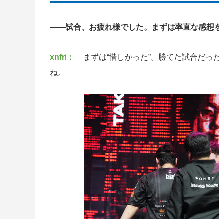
――試合、お疲れ様でした。まずは率直な感想
xnfri：
まずは“惜しかった”。勝てた試合だ
ね。