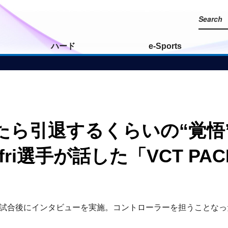
ハード
e-Sports
たら引退するくらいの“覚悟
ri選手が話した「VCT PACI
】
手に、「T1」との試合後にインタビューを実施。コントローラーを担う