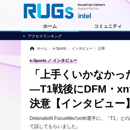
ホーム
コミュニティ
アクセスランキング
ホーム
›
e-Sports
›
インタビュー
›
記事
e-Sports
インタビュー
「上手くいかなかっ
―T1戦後にDFM・xnf
決意【インタビュー
DetonatioN FocusMeのxnfri選
て話してもらいました。