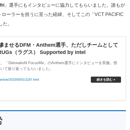
fri
」選手にもインタビューに協力してもらいました。誰もが
ーラーを担うに至った経緯、そしてこの「VCT PACIFIC
した。
ませるDFM・Anthem選手、ただしチームとして
ラグス） Supported by intel
「DetonatioN FocusMe」のAnthem選手にインタビューを実施。惜
ついて振り返ってもらいました。
article/2023/05/01/1187.html
続きを読む »
労