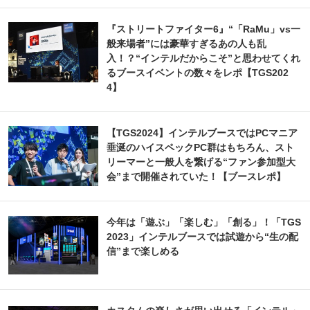
『ストリートファイター6』“「RaMu」vs一
般来場者”には豪華すぎるあの人も乱
入！？“インテルだからこそ”と思わせてくれ
るブースイベントの数々をレポ【TGS202
4】
【TGS2024】インテルブースではPCマニア
垂涎のハイスペックPC群はもちろん、スト
リーマーと一般人を繋げる“ファン参加型大
会”まで開催されていた！【ブースレポ】
今年は「遊ぶ」「楽しむ」「創る」！「TGS
2023」インテルブースでは試遊から“生の配
信”まで楽しめる