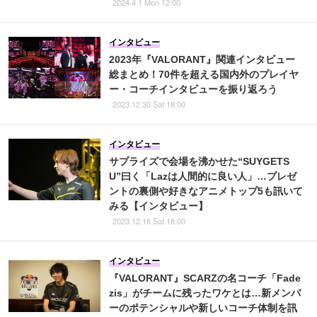
2024.4.1 Mon 12:00
インタビュー
2023年『VALORANT』関連インタビュー
総まとめ！70件を超える国内外のプレイヤ
ー・コーチインタビューを振り返ろう
2023.12.30 Sat 18:00
インタビュー
サプライズで会場を沸かせた“SUYGETS
U”曰く「Lazは人間的に良い人」…プレゼ
ントの裏側や好きなアニメトップ5も訊いて
みる【インタビュー】
2023.12.16 Sat 18:00
インタビュー
『VALORANT』SCARZの名コーチ「Fade
zis」がチームに残ったワケとは…新メンバ
ーのポテンシャルや新しいコーチ体制を訊