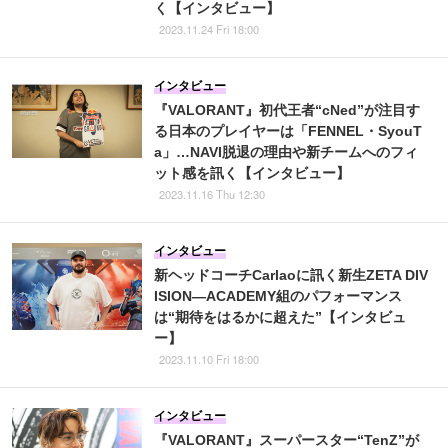
く【インタビュー】
2023.11.24 Fri 18:00
インタビュー
『VALORANT』初代王者“cNed”が注目す
る日本のプレイヤーは「FENNEL・SyouT
a」…NAVI脱退の理由や新チームへのフィ
ット感を訊く【インタビュー】
2023.11.16 Thu 12:30
インタビュー
新ヘッドコーチCarlaoに訊く新生ZETA DIV
ISION―ACADEMY組のパフォーマンス
は“期待をはるかに超えた”【インタビュ
ー】
2023.11.10 Fri 18:00
インタビュー
『VALORANT』スーパースター“TenZ”が