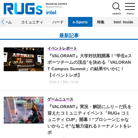
search
menu
ホーム
コミュニティ
ハード
e-Sports
特集
Intel Inside
最新記事
イベントレポート
『VALORANT』大学対抗戦開幕！“学生eス
ポーツチームの頂点”を決める「VALORAN
T Campus Summit」の結果やいかに！
【イベントレポ】
2024.4.1 Mon 12:30
ゲームニュース
『VALORANT』実況・解説にふり～だ氏を
迎えたコミュニティイベント「RUGs コミ
ュニティ CUP」開幕！“プロシーンじゃな
いからこそ”な魅力溢れるトーナメントをレ
ポ