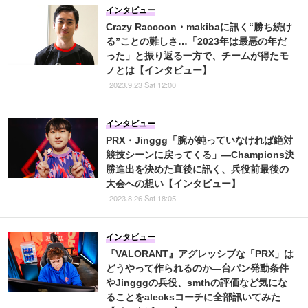
インタビュー
Crazy Raccoon・makibaに訊く“勝ち続け
る”ことの難しさ…「2023年は最悪の年だ
った」と振り返る一方で、チームが得たモ
ノとは【インタビュー】
2023.9.23 Sat 12:00
インタビュー
PRX・Jinggg「腕が鈍っていなければ絶対
競技シーンに戻ってくる」―Champions決
勝進出を決めた直後に訊く、兵役前最後の
大会への想い【インタビュー】
2023.8.26 Sat 18:05
インタビュー
『VALORANT』アグレッシブな「PRX」は
どうやって作られるのか―台パン発動条件
やJingggの兵役、smthの評価など気にな
ることをalecksコーチに全部訊いてみた