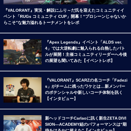
『VALORANT』実況・解説にふり～だ氏を迎えたコミュニティイ
ベント「RUGs コミュニティ CUP」開幕！“プロシーンじゃないか
らこそ”な魅力溢れるトーナメントをレポ
『Apex Legends』イベント「ALDS ver.
4」では大逆転劇に魅入られる白熱したバト
ルが展開！主催コミュニティリーダーへ今後
の展望も聞いてみた【イベントレポ】
『VALORANT』SCARZの名コーチ「Fadezi
s」がチームに残ったワケとは…新メンバー
のポテンシャルや新しいコーチ体制を訊く
【インタビュー】
新ヘッドコーチCarlaoに訊く新生ZETA DIVI
SION―ACADEMY組のパフォーマンスは“期
待をはるかに超えた”【インタビュー】