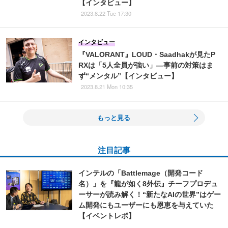
【インタビュー】
2023.8.22 Tue 17:30
インタビュー
『VALORANT』LOUD・Saadhakが見たP
RXは「5人全員が強い」―事前の対策はま
ず“メンタル”【インタビュー】
2023.8.21 Mon 10:35
もっと見る
注目記事
インテルの「Battlemage（開発コード
名）」を『龍が如く8外伝』チーフプロデュ
ーサーが読み解く！“新たなAIの世界”はゲー
ム開発にもユーザーにも恩恵を与えていた
【イベントレポ】