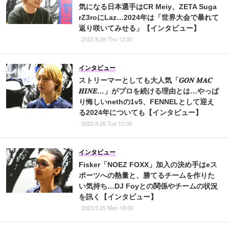
気になる日本選手はCR Meiy、ZETA Suga
rZ3roにLaz…2024年は「世界大会で暴れて
返り咲いてみせる」【インタビュー】
2023.9.28 Thu 12:00
インタビュー
ストリーマーとしても大人気「𝑮𝑶𝑵 𝑴𝑨𝑪
𝑯𝑰𝑵𝑬…」がプロを続ける理由とは…やっぱ
り悔しいnethの1v5、FENNELとして迎え
る2024年についても【インタビュー】
2023.9.26 Tue 12:00
インタビュー
Fisker「NOEZ FOXX」加入の決め手はeス
ポーツへの熱量と、勝てるチームを作りた
い気持ち…DJ Foyとの関係やチームの状況
を訊く【インタビュー】
2023.9.25 Mon 18:00