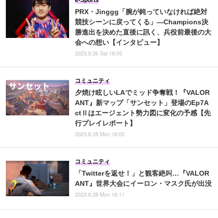
PRX・Jinggg「腕が鈍っていなければ絶対
競技シーンに戻ってくる」―Champions決
勝進出を決めた直後に訊く、兵役前最後の大
会への想い【インタビュー】
2023.8.26 Sat 18:05
コミュニティ
夕焼け眩しいLAでミッド争奪戦！『VALOR
ANT』新マップ「サンセット」登場のEp7A
ctⅡはエージェント勢力図に変化の予感【先
行プレイレポート】
2023.8.28 Mon 18:00
コミュニティ
「Twitterを返せ！」と観客絶叫…『VALOR
ANT』世界大会にイーロン・マスク氏が出没
2023.8.28 Mon 16:11