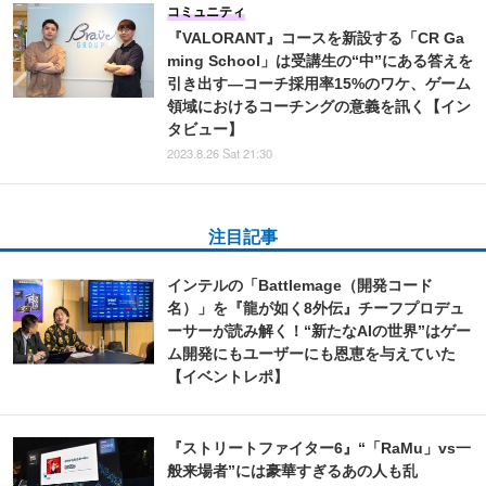
コミュニティ
『VALORANT』コースを新設する「CR Ga
ming School」は受講生の“中”にある答えを
引き出す―コーチ採用率15%のワケ、ゲーム
領域におけるコーチングの意義を訊く【イン
タビュー】
2023.8.26 Sat 21:30
注目記事
インテルの「Battlemage（開発コード
名）」を『龍が如く8外伝』チーフプロデュ
ーサーが読み解く！“新たなAIの世界”はゲー
ム開発にもユーザーにも恩恵を与えていた
【イベントレポ】
『ストリートファイター6』“「RaMu」vs一
般来場者”には豪華すぎるあの人も乱