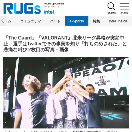
search
menu
ホーム
コミュニティ
ハード
e-Sports
特集
Intel Inside
「The Guard」『VALORANT』北米リーグ昇格が突如中
止…選手はTwitterでその事実を知り「打ちのめされた」と
悲痛な叫び 2枚目の写真・画像