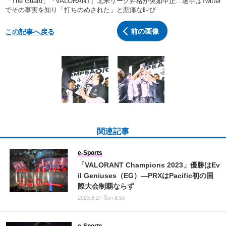
「The Guard」『VALORANT』北米リーグ昇格が突如中止…選手はTwitter
でその事実を知り「打ちのめされた」と悲痛な叫び
前の画像
この記事へ戻る
関連記事
e-Sports
「VALORANT Champions 2023」優勝はEv
il Geniuses（EG）―PRXはPacific初の国
際大会制覇ならず
2023.8.27 Sun 8:50
e-Sports