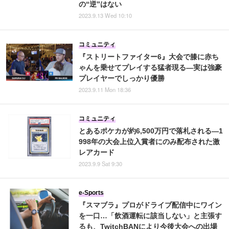
の“逆”はない
2023.9.13 Wed 10:10
コミュニティ
『ストリートファイター6』大会で膝に赤ち
ゃんを乗せてプレイする猛者現る―実は強豪
プレイヤーでしっかり優勝
2023.9.11 Mon 18:36
コミュニティ
とあるポケカが約6,500万円で落札される―1
998年の大会上位入賞者にのみ配布された激
レアカード
2023.9.9 Sat 9:30
e-Sports
『スマブラ』プロがドライブ配信中にワイン
を一口…「飲酒運転に該当しない」と主張す
るも、TwitchBANにより今後大会への出場