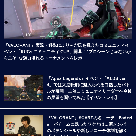
『VALORANT』実況・解説にふり～だ氏を迎えたコミュニティイ
ベント「RUGs コミュニティ CUP」開幕！“プロシーンじゃないか
らこそ”な魅力溢れるトーナメントをレポ
『Apex Legends』イベント「ALDS ver.
4」では大逆転劇に魅入られる白熱したバト
ルが展開！主催コミュニティリーダーへ今後
の展望も聞いてみた【イベントレポ】
『VALORANT』SCARZの名コーチ「Fadezi
s」がチームに残ったワケとは…新メンバー
のポテンシャルや新しいコーチ体制を訊く