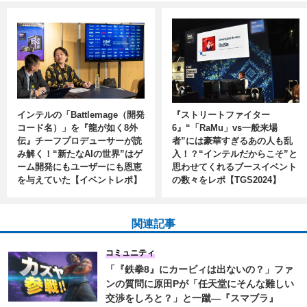
インテルの「Battlemage（開発
『ストリートファイター
コード名）」を『龍が如く8外
6』“「RaMu」vs一般来場
伝』チーフプロデューサーが読
者”には豪華すぎるあの人も乱
み解く！“新たなAIの世界”はゲ
入！？“インテルだからこそ”と
ーム開発にもユーザーにも恩恵
思わせてくれるブースイベント
を与えていた【イベントレポ】
の数々をレポ【TGS2024】
関連記事
コミュニティ
「『鉄拳8』にカービィは出ないの？」ファ
ンの質問に原田Pが「任天堂にそんな難しい
交渉をしろと？」と一蹴―『スマブラ』