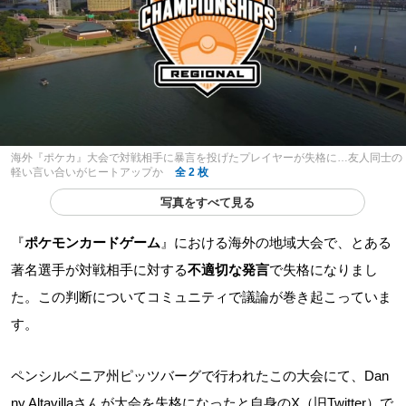
海外『ポケカ』大会で対戦相手に暴言を投げたプレイヤーが失格に…友人同士の
軽い言い合いがヒートアップか
全 2 枚
写真をすべて見る
『
ポケモンカードゲーム
』における海外の地域大会で、とある
著名選手が対戦相手に対する
不適切な発言
で失格になりまし
た。この判断についてコミュニティで議論が巻き起こっていま
す。
ペンシルベニア州ピッツバーグで行われたこの大会にて、Dan
ny Altavillaさんが大会を失格になったと自身のX（旧Twitter）で