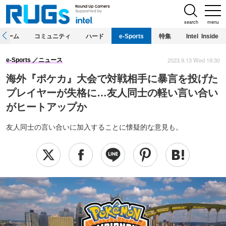
search
menu
ホーム
コミュニティ
ハード
e-Sports
特集
Intel Inside
2023.9.13 Wed 19:30
e-Sports
ニュース
海外『ポケカ』大会で対戦相手に暴言を投げた
プレイヤーが失格に…友人同士の軽い言い合い
がヒートアップか
友人同士の言い合いに加入することに懐疑的な意見も。