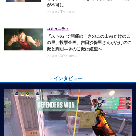
が不可に
2023.9.7 Thu 18:18
コミュニティ
『スト6』で開催の「きのこの山vsたけのこ
の里」投票企画、吉田沙保里さんがたけのこ
派と判明―きのこ派は絶望へ
2023.9.6 Wed 18:45
インタビュー