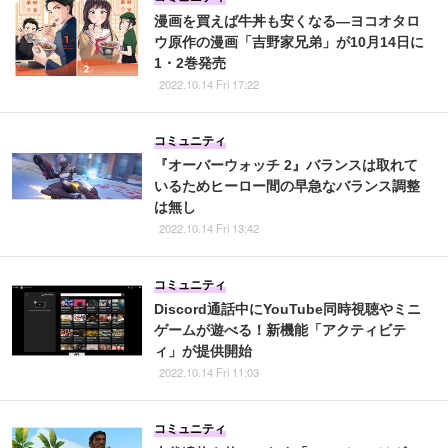
漫画を買えば牛丼も安くなる―ヨコオタロ
ウ原作の漫画「吉野家兄弟」が10月14日に
1・2巻発売
2022.10.14 Fri 17:22
コミュニティ
『オーバーウォッチ 2』バランスは取れて
いるためヒーロー間の早急なバランス調整
は無し
2022.10.14 Fri 13:42
コミュニティ
Discord通話中にYouTube同時視聴やミニ
ゲームが遊べる！新機能「アクティビテ
ィ」が提供開始
2022.10.14 Fri 11:03
コミュニティ