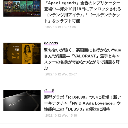
『Apex Legends』金色のレプリケーター
登場中―海外10月19日にアンロックされる
コンテンツ用アイテム「ゴールデンチケッ
ト」をクラフト可能
2022.10.13 Thu 11:06
e-Sports
撃ち合いが強く、裏画面にも行かない“yue
さん”が話題―『VALORANT』選手とキャ
スターの名前が奇妙なつながりで話題を呼
ぶ
2022.10.12 Wed 20:07
ハード
新型グラボ「RTX4090」ついに登場！新ア
ーキテクチャ「NVIDIA Ada Lovelace」や
性能向上の「DLSS 3」の実力に期待
2022.10.12 Wed 15:18