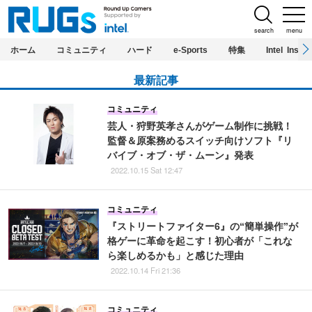
search
menu
ホーム
コミュニティ
ハード
e-Sports
特集
Intel Inside
最新記事
コミュニティ
芸人・狩野英孝さんがゲーム制作に挑戦！
監督＆原案務めるスイッチ向けソフト『リ
バイブ・オブ・ザ・ムーン』発表
2022.10.15 Sat 12:47
コミュニティ
『ストリートファイター6』の“簡単操作”が
格ゲーに革命を起こす！初心者が「これな
ら楽しめるかも」と感じた理由
2022.10.14 Fri 21:36
コミュニティ