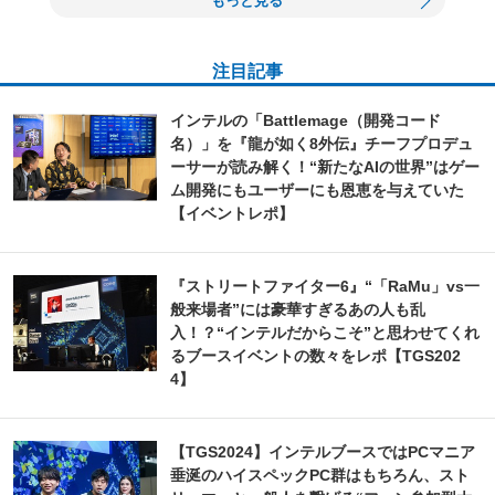
もっと見る
注目記事
インテルの「Battlemage（開発コード
名）」を『龍が如く8外伝』チーフプロデュ
ーサーが読み解く！“新たなAIの世界”はゲー
ム開発にもユーザーにも恩恵を与えていた
【イベントレポ】
『ストリートファイター6』“「RaMu」vs一
般来場者”には豪華すぎるあの人も乱
入！？“インテルだからこそ”と思わせてくれ
るブースイベントの数々をレポ【TGS202
4】
【TGS2024】インテルブースではPCマニア
垂涎のハイスペックPC群はもちろん、スト