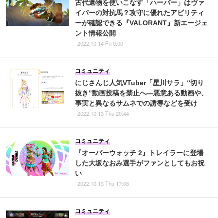
古代遺物を使いこなす「ハーバー」はヴァ
イパーの対抗馬？攻守に優れたアビリティ
ーが確認できる『VALORANT』新エージェ
ント情報公開
2022.10.14 Fri 0:00
コミュニティ
にじさんじ人気VTuber「星川サラ」“切り
抜き”動画投稿を禁止へ―悪意ある動画や、
事実と異なるサムネでの誘導などを受け
2022.10.13 Thu 20:44
コミュニティ
『オーバーウォッチ 2』トレイラーに登場
した大坂なおみ選手がファンとしてもお祝
い
2022.10.13 Thu 17:08
コミュニティ