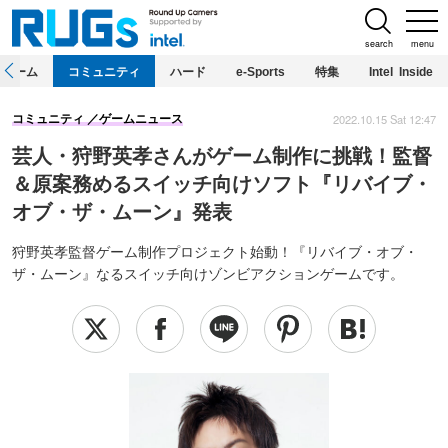
search
menu
ホーム
コミュニティ
ハード
e-Sports
特集
Intel Inside
2022.10.15 Sat 12:47
コミュニティ
ゲームニュース
芸人・狩野英孝さんがゲーム制作に挑戦！監督
＆原案務めるスイッチ向けソフト『リバイブ・
オブ・ザ・ムーン』発表
狩野英孝監督ゲーム制作プロジェクト始動！『リバイブ・オブ・
ザ・ムーン』なるスイッチ向けゾンビアクションゲームです。