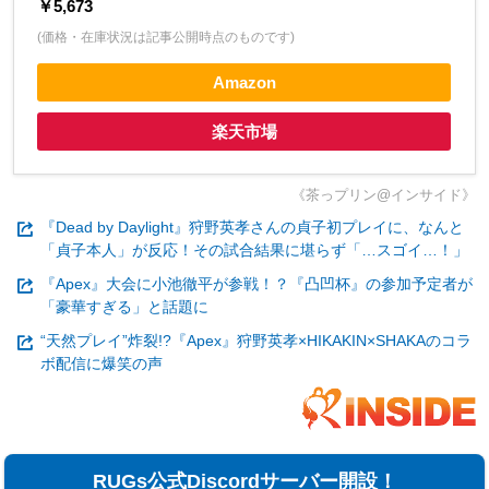
￥5,673
(価格・在庫状況は記事公開時点のものです)
Amazon
楽天市場
《茶っプリン@インサイド》
『Dead by Daylight』狩野英孝さんの貞子初プレイに、なんと
「貞子本人」が反応！その試合結果に堪らず「…スゴイ…！」
『Apex』大会に小池徹平が参戦！？『凸凹杯』の参加予定者が
「豪華すぎる」と話題に
“天然プレイ”炸裂!?『Apex』狩野英孝×HIKAKIN×SHAKAのコラ
ボ配信に爆笑の声
RUGs公式Discordサーバー開設！