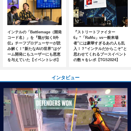
インテルの「Battlemage（開発
『ストリートファイター
コード名）」を『龍が如く8外
6』“「RaMu」vs一般来場
伝』チーフプロデューサーが読
者”には豪華すぎるあの人も乱
み解く！“新たなAIの世界”はゲ
入！？“インテルだからこそ”と
ーム開発にもユーザーにも恩恵
思わせてくれるブースイベント
を与えていた【イベントレポ】
の数々をレポ【TGS2024】
インタビュー