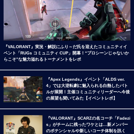
『VALORANT』実況・解説にふり～だ氏を迎えたコミュニティイ
ベント「RUGs コミュニティ CUP」開幕！“プロシーンじゃないか
らこそ”な魅力溢れるトーナメントをレポ
『Apex Legends』イベント「ALDS ver.
4」では大逆転劇に魅入られる白熱したバト
ルが展開！主催コミュニティリーダーへ今後
の展望も聞いてみた【イベントレポ】
『VALORANT』SCARZの名コーチ「Fadezi
s」がチームに残ったワケとは…新メンバー
のポテンシャルや新しいコーチ体制を訊く