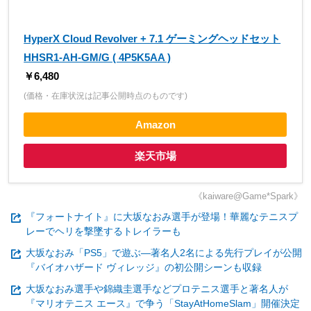
HyperX Cloud Revolver + 7.1 ゲーミングヘッドセット
HHSR1-AH-GM/G ( 4P5K5AA )
￥6,480
(価格・在庫状況は記事公開時点のものです)
Amazon
楽天市場
《kaiware@Game*Spark》
『フォートナイト』に大坂なおみ選手が登場！華麗なテニスプ
レーでヘリを撃墜するトレイラーも
大坂なおみ「PS5」で遊ぶ―著名人2名による先行プレイが公開
『バイオハザード ヴィレッジ』の初公開シーンも収録
大坂なおみ選手や錦織圭選手などプロテニス選手と著名人が
『マリオテニス エース』で争う「StayAtHomeSlam」開催決定