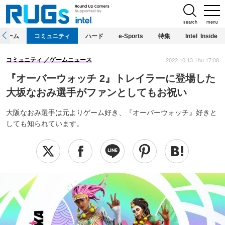
search
menu
ホーム
コミュニティ
ハード
e-Sports
特集
Intel Inside
2022.10.13 Thu 17:08
コミュニティ
ゲームニュース
『オーバーウォッチ 2』トレイラーに登場した
大坂なおみ選手がファンとしてもお祝い
大阪なおみ選手は元よりゲーム好き、『オーバーウォッチ』好きと
しても知られています。