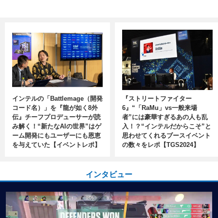
インテルの「Battlemage（開発
『ストリートファイター
コード名）」を『龍が如く8外
6』“「RaMu」vs一般来場
伝』チーフプロデューサーが読
者”には豪華すぎるあの人も乱
み解く！“新たなAIの世界”はゲ
入！？“インテルだからこそ”と
ーム開発にもユーザーにも恩恵
思わせてくれるブースイベント
を与えていた【イベントレポ】
の数々をレポ【TGS2024】
インタビュー