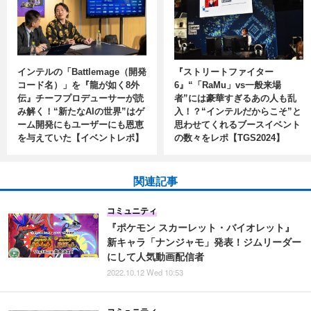
インテルの「Battlemage（開発
『ストリートファイター
コード名）」を『龍が如く8外
6』“「RaMu」vs一般来場
伝』チーフプロデューサーが読
者”には豪華すぎるあの人も乱
み解く！“新たなAIの世界”はゲ
入！？“インテルだからこそ”と
ーム開発にもユーザーにも恩恵
思わせてくれるブースイベント
を与えていた【イベントレポ】
の数々をレポ【TGS2024】
関連記事
コミュニティ
『ポケモン スカーレット・バイオレット』
新キャラ「ナンジャモ」発表！ジムリーダー
にして人気動画配信者
2022.10.12 Wed 10:53