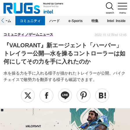
search
menu
ホーム
コミュニティ
ハード
e-Sports
特集
Intel Inside
2022.10.12 Wed 12:45
コミュニティ
ゲームニュース
『VALORANT』新エージェント「ハーバー」
トレイラー公開―水を操るコントローラーは如
何にしてその力を手に入れたのか
水を操る力を手に入れる様子が描かれたトレイラーが公開。バイク
チェイスで敵勢力を翻弄する様子も確認できます。