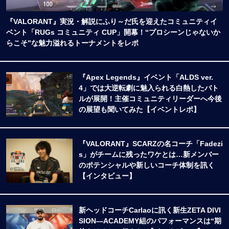
『VALORANT』実況・解説にふり～だ氏を迎えたコミュニティイ
ベント「RUGs コミュニティ CUP」開幕！“プロシーンじゃないか
らこそ”な魅力溢れるトーナメントをレポ
『Apex Legends』イベント「ALDS ver.
4」では大逆転劇に魅入られる白熱したバト
ルが展開！主催コミュニティリーダーへ今後
の展望も聞いてみた【イベントレポ】
『VALORANT』SCARZの名コーチ「Fadezi
s」がチームに残ったワケとは…新メンバー
のポテンシャルや新しいコーチ体制を訊く
【インタビュー】
新ヘッドコーチCarlaoに訊く新生ZETA DIVI
SION―ACADEMY組のパフォーマンスは“期