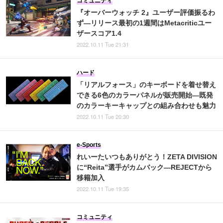
コミュニティ
『オーバーウォッチ 2』ユーザー評価振るわ
ず―リリース最初の1週間はMetacriticユー
ザースコア1.4
2022.10.11 Tue 21:31
ハード
「リアルフォース」のキーボードを着せ替え
できる6色のカラーパネルが販売開始―既発
のカラーキーキャップとの組み合わせも魅力
2022.10.11 Tue 20:30
e-Sports
れいーたいつもありがとう！ZETA DIVISION
に“Reita”選手がカムバック―REJECTから
移籍加入
2022.10.11 Tue 19:35
コミュニティ