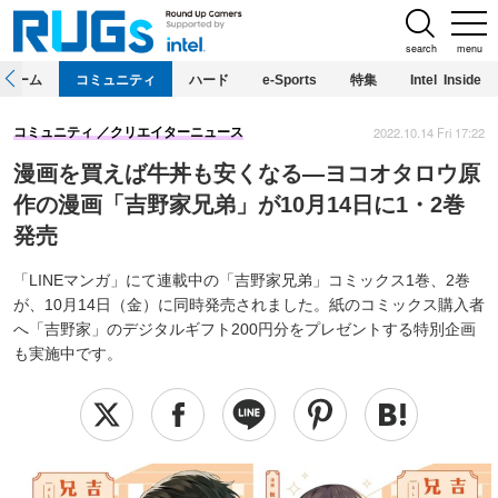
search
menu
ホーム
コミュニティ
ハード
e-Sports
特集
Intel Inside
2022.10.14 Fri 17:22
コミュニティ
クリエイターニュース
漫画を買えば牛丼も安くなる―ヨコオタロウ原
作の漫画「吉野家兄弟」が10月14日に1・2巻
発売
「LINEマンガ」にて連載中の「吉野家兄弟」コミックス1巻、2巻
が、10月14日（金）に同時発売されました。紙のコミックス購入者
へ「吉野家」のデジタルギフト200円分をプレゼントする特別企画
も実施中です。