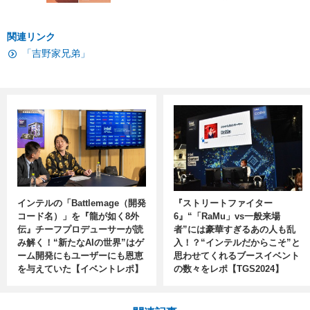
関連リンク
「吉野家兄弟」
インテルの「Battlemage（開発
『ストリートファイター
コード名）」を『龍が如く8外
6』“「RaMu」vs一般来場
伝』チーフプロデューサーが読
者”には豪華すぎるあの人も乱
み解く！“新たなAIの世界”はゲ
入！？“インテルだからこそ”と
ーム開発にもユーザーにも恩恵
思わせてくれるブースイベント
を与えていた【イベントレポ】
の数々をレポ【TGS2024】