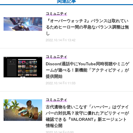
関連記事
コミュニティ
『オーバーウォッチ 2』バランスは取れてい
るためヒーロー間の早急なバランス調整は無
し
2022.10.14 Fri 13:42
コミュニティ
Discord通話中にYouTube同時視聴やミニゲ
ームが遊べる！新機能「アクティビティ」が
提供開始
2022.10.14 Fri 11:03
コミュニティ
古代遺物を使いこなす「ハーバー」はヴァイ
パーの対抗馬？攻守に優れたアビリティーが
確認できる『VALORANT』新エージェント
情報公開
2022.10.14 Fri 0:00