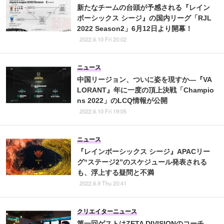
新たなチームの台頭が予感される『レイン
ボーシックス シージ』の国内リーグ「RJL
2022 Season2」6月12日より開幕！
2022.6.10 Fri 20:02
ニュース
中国リージョン、ついに姿を現すか―『VA
LORANT』年に一度の頂上決戦「Champio
ns 2022」のLCQ情報が公開
2022.6.10 Fri 19:05
ニュース
『レインボーシックス シージ』APACリー
グ“ステージ2”のスケジュール発表される
も、浮上する疑問と不満
2022.6.9 Thu 20:41
クリエイターニュース
第一回ゲストはZETA DIVISIONのコーチ