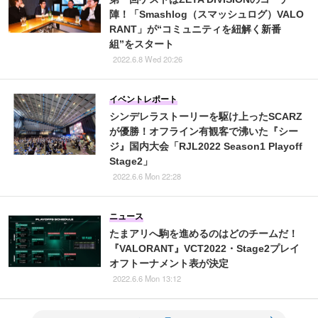
陣！「Smashlog（スマッシュログ）VALO
RANT」が“コミュニティを紐解く新番
組”をスタート
2022.6.8 Wed 20:26
イベントレポート
シンデレラストーリーを駆け上ったSCARZ
が優勝！オフライン有観客で沸いた『シー
ジ』国内大会「RJL2022 Season1 Playoff
Stage2」
2022.6.6 Mon 22:28
ニュース
たまアリへ駒を進めるのはどのチームだ！
『VALORANT』VCT2022・Stage2プレイ
オフトーナメント表が決定
2022.6.6 Mon 13:12