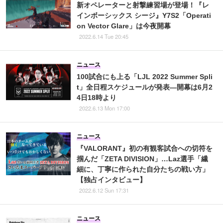
新オペレーターと射撃練習場が登場！『レ
インボーシックス シージ』Y7S2「Operati
on Vector Glare」は今夜開幕
2022.6.14 Tue 20:45
ニュース
100試合にも上る「LJL 2022 Summer Spli
t」全日程スケジュールが発表―開幕は6月2
4日18時より
2022.6.13 Mon 17:00
ニュース
『VALORANT』初の有観客試合への切符を
掴んだ「ZETA DIVISION」…Laz選手「繊
細に、丁寧に作られた自分たちの戦い方」
【独占インタビュー】
2022.6.12 Sun 17:31
ニュース