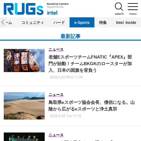
search
menu
ホーム
コミュニティ
ハード
e-Sports
特集
Intel Inside
最新記事
ニュース
老舗EスポーツチームFNATIC『APEX』部
門が始動！チームBKGKのロースターが加
入、日本の国旗を背負う
2022.6.29 Wed 11:33
ニュース
鳥取県eスポーツ協会会長、僧侶になる。山
陰から広がるeスポーツと浄土真宗
2022.6.28 Tue 17:16
ニュース