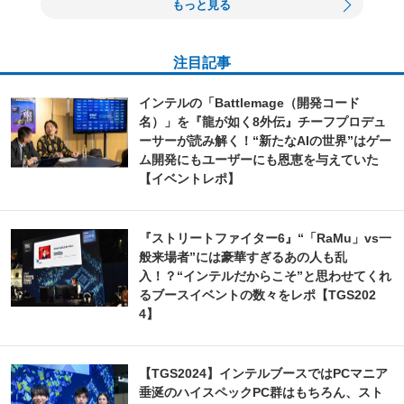
もっと見る
注目記事
インテルの「Battlemage（開発コード
名）」を『龍が如く8外伝』チーフプロデュ
ーサーが読み解く！“新たなAIの世界”はゲー
ム開発にもユーザーにも恩恵を与えていた
【イベントレポ】
『ストリートファイター6』“「RaMu」vs一
般来場者”には豪華すぎるあの人も乱
入！？“インテルだからこそ”と思わせてくれ
るブースイベントの数々をレポ【TGS202
4】
【TGS2024】インテルブースではPCマニア
垂涎のハイスペックPC群はもちろん、スト