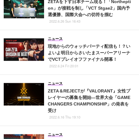
ZETAを下す日本チーム現る！「Northepti
on」が接戦を制し「VCT Stgae2」国内予
選優勝、国際大会への切符を掴む
2022.6.26 Sun 16:43
ニュース
現地からのウォッチパーティ配信も！？い
よいよ明日からさいたまスーパーアリーナ
でVCTプレイオフファイナル開幕！
2022.6.24 Fri 20:01
ニュース
ZETA＆REJECTが『VALORANT』女性プ
レイヤーの募集を開始―世界大会「GAME
CHANGERS CHAMPIONSHIP」の発表を
受け
2022.6.16 Thu 19:10
ニュース