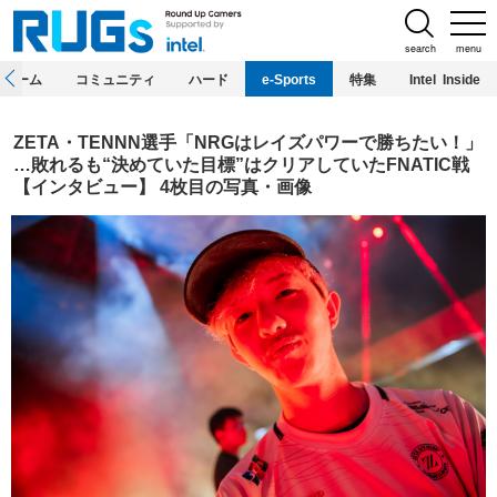
search
menu
ホーム
コミュニティ
ハード
e-Sports
特集
Intel Inside
ZETA・TENNN選手「NRGはレイズパワーで勝ちたい！」
…敗れるも“決めていた目標”はクリアしていたFNATIC戦
【インタビュー】 4枚目の写真・画像