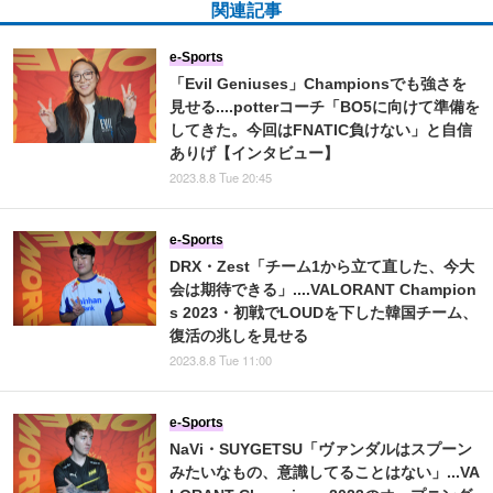
関連記事
e-Sports
「Evil Geniuses」Championsでも強さを
見せる....potterコーチ「BO5に向けて準備を
してきた。今回はFNATIC負けない」と自信
ありげ【インタビュー】
2023.8.8 Tue 20:45
e-Sports
DRX・Zest「チーム1から立て直した、今大
会は期待できる」....VALORANT Champion
s 2023・初戦でLOUDを下した韓国チーム、
復活の兆しを見せる
2023.8.8 Tue 11:00
e-Sports
NaVi・SUYGETSU「ヴァンダルはスプーン
みたいなもの、意識してることはない」...VA