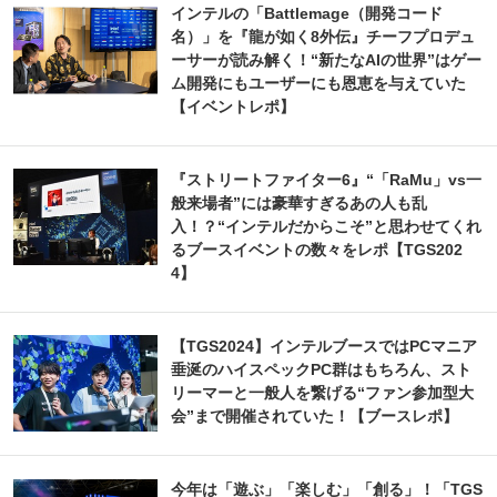
インテルの「Battlemage（開発コード
名）」を『龍が如く8外伝』チーフプロデュ
ーサーが読み解く！“新たなAIの世界”はゲー
ム開発にもユーザーにも恩恵を与えていた
【イベントレポ】
『ストリートファイター6』“「RaMu」vs一
般来場者”には豪華すぎるあの人も乱
入！？“インテルだからこそ”と思わせてくれ
るブースイベントの数々をレポ【TGS202
4】
【TGS2024】インテルブースではPCマニア
垂涎のハイスペックPC群はもちろん、スト
リーマーと一般人を繋げる“ファン参加型大
会”まで開催されていた！【ブースレポ】
今年は「遊ぶ」「楽しむ」「創る」！「TGS