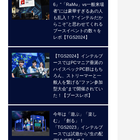
6』“「RaMu」vs一般来場
者”には豪華すぎるあの人
も乱入！？“インテルだか
らこそ”と思わせてくれる
ブースイベントの数々を
レポ【TGS2024】
【TGS2024】インテルブ
ースではPCマニア垂涎の
ハイスペックPC群はもち
ろん、ストリーマーと一
般人を繋げる“ファン参加
型大会”まで開催されてい
た！【ブースレポ】
今年は「遊ぶ」「楽し
む」「創る」！
「TGS2023」インテルブ
ースでは試遊から“生の配