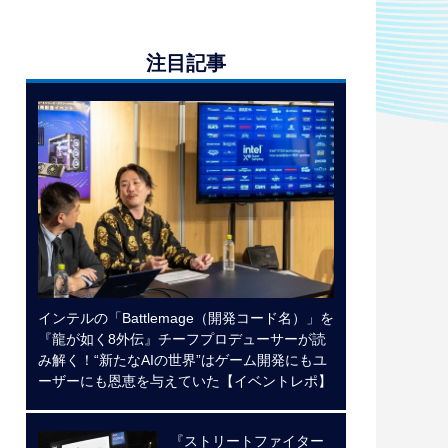
注目記事
インテルの「Battlemage（開発コード名）」を
『龍が如く8外伝』チーフプロデューサーが読
み解く！“新たなAIの世界”はゲーム開発にもユ
ーザーにも恩恵を与えていた【イベントレポ】
『ストリートファイター