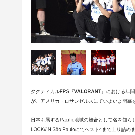
タクティカルFPS『
VALORANT
』における年間
が、アメリカ・ロサンゼルスにていよいよ開幕
日本も属するPacific地域の競合として名を知ら
LOCK//IN São Pauloにてベスト4まで上り詰め