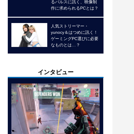
るバルスに訊く、映像制
作に求められるPCとは？
人気ストリーマー・
yunocy＆はつめに訊く！
ゲーミングPC選びに必要
なものとは…？
インタビュー