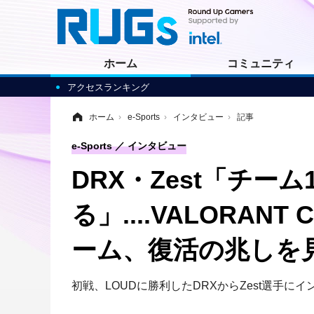
ホーム
コミュニティ
アクセスランキング
ホーム
›
e-Sports
›
インタビュー
›
記事
e-Sports
インタビュー
DRX・Zest「チ
る」....VALORAN
ーム、復活の兆しを
初戦、LOUDに勝利したDRXからZest選手