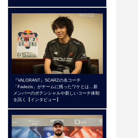
『VALORANT』SCARZの名コーチ
「Fadezis」がチームに残ったワケとは…新
メンバーのポテンシャルや新しいコーチ体制
を訊く【インタビュー】