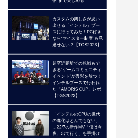
信”まで楽しめる
カスタムの楽しさが思い
出せる「インテル」ブー
スに行ってみた！PC好き
なら“マイスター制度”も見
逃せない？【TGS2023】
超至近距離での観戦もで
きる“ゲームコミュニティ
イベント”が異彩を放つ！
インテルブースで行われ
た「AMORIS CUP」レポ
【TGS2023】
「インテルのCPUの世代
の進化はとんでもない」
…22/7の新作MV「僕は今
夜、出て行く」を手掛け