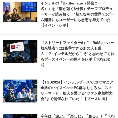
インテルの「Battlemage（開発コード
名）」を『龍が如く8外伝』チーフプロデュ
ーサーが読み解く！“新たなAIの世界”はゲー
ム開発にもユーザーにも恩恵を与えていた
【イベントレポ】
『ストリートファイター6』“「RaMu」vs一
般来場者”には豪華すぎるあの人も乱
入！？“インテルだからこそ”と思わせてくれ
るブースイベントの数々をレポ【TGS202
4】
【TGS2024】インテルブースではPCマニア
垂涎のハイスペックPC群はもちろん、スト
リーマーと一般人を繋げる“ファン参加型大
会”まで開催されていた！【ブースレポ】
今年は「遊ぶ」「楽しむ」「創る」！「TGS