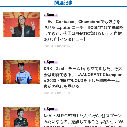
関連記事
e-Sports
「Evil Geniuses」Championsでも強さを
見せる....potterコーチ「BO5に向けて準備を
してきた。今回はFNATIC負けない」と自信
ありげ【インタビュー】
2023.8.8 Tue 20:45
e-Sports
DRX・Zest「チーム1から立て直した、今大
会は期待できる」....VALORANT Champion
s 2023・初戦でLOUDを下した韓国チーム、
復活の兆しを見せる
2023.8.8 Tue 11:00
e-Sports
NaVi・SUYGETSU「ヴァンダルはスプーン
みたいなもの、意識してることはない」...VA