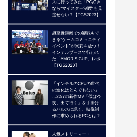
スに行ってみた！PC好き
なら“マイスター制度”も見
逃せない？【TGS2023】
超至近距離での観戦もで
きる“ゲームコミュニティ
イベント”が異彩を放つ！
インテルブースで行われ
た「AMORIS CUP」レポ
【TGS2023】
「インテルのCPUの世代
の進化はとんでもない」
…22/7の新作MV「僕は今
夜、出て行く」を手掛け
るバルスに訊く、映像制
作に求められるPCとは？
人気ストリーマー・