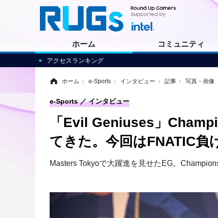
ホーム
コミュニティ
アクセスランキング
ホーム
›
e-Sports
›
インタビュー
›
記事
›
写真・画像
e-Sports
インタビュー
「Evil Geniuses」Ch
てきた。今回はFNATIC
Masters Tokyoで大躍進を見せたEG。Ch