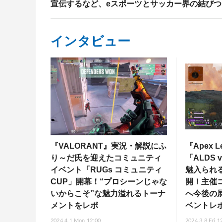
宣伝するなど、eスポーツとサッカー界の結び
インタビュー
『VALORANT』実況・解説にふ
『Apex 
り～だ氏を迎えたコミュニティ
「ALDS 
イベント「RUGs コミュニティ
魅入られ
CUP」開幕！“プロシーンじゃな
開！主催
いからこそ”な魅力溢れるトーナ
へ今後の
メントをレポ
ベントレ
2024.4.1 Mon 12:00
2024.3.8 Fri 1