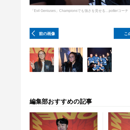
「Evil Geniuses」Championsでも強さを見せる....p
前の画像
こ
編集部おすすめの記事