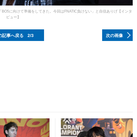
otterコーチ「BO5に向けて準備をしてきた。今回はFNATIC負けない」と自信ありげ【インタ
ビュー】
の記事へ戻る
2/3
次の画像