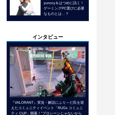
yunocy＆はつめに訊く！
ゲーミングPC選びに必要
なものとは…？
インタビュー
『VALORANT』実況・解説にふり～だ氏を迎
えたコミュニティイベント「RUGs コミュニ
ティ CUP」開幕！“プロシーンじゃないから