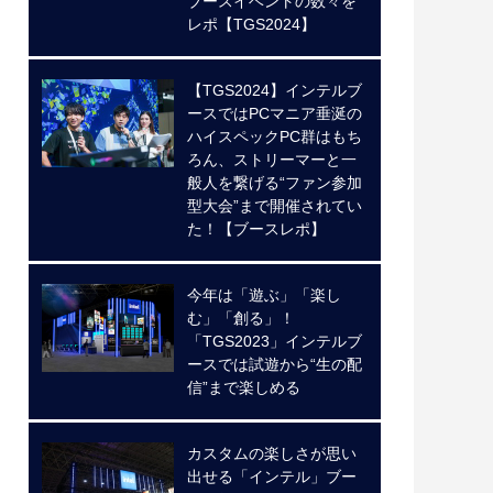
ブースイベントの数々を
レポ【TGS2024】
【TGS2024】インテルブ
ースではPCマニア垂涎の
ハイスペックPC群はもち
ろん、ストリーマーと一
般人を繋げる“ファン参加
型大会”まで開催されてい
た！【ブースレポ】
今年は「遊ぶ」「楽し
む」「創る」！
「TGS2023」インテルブ
ースでは試遊から“生の配
信”まで楽しめる
カスタムの楽しさが思い
出せる「インテル」ブー