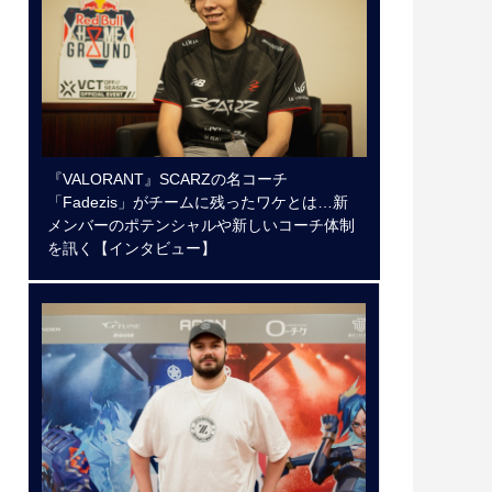
『VALORANT』SCARZの名コーチ
「Fadezis」がチームに残ったワケとは…新
メンバーのポテンシャルや新しいコーチ体制
を訊く【インタビュー】