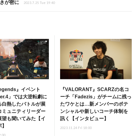
つきが密に
2023.7.25 Tue 19:40
Legends』イベント
『VALORANT』SCARZの名コ
ver.4」では大逆転劇に
ーチ「Fadezis」がチームに残っ
る白熱したバトルが展
たワケとは…新メンバーのポテ
コミュニティリーダー
ンシャルや新しいコーチ体制を
展望も聞いてみた【イ
訊く【インタビュー】
ポ】
2023.11.24 Fri 18:00
2:00