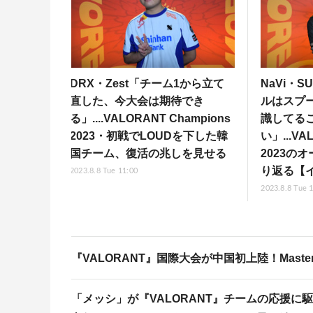
DRX・Zest「チーム1から立て
NaVi・S
直した、今大会は期待でき
ルはスプ
る」....VALORANT Champions
識してる
2023・初戦でLOUDを下した韓
い」...VA
国チーム、復活の兆しを見せる
2023の
り返る【
2023.8.8 Tue 11:00
2023.8.8 Tue 
『VALORANT』国際大会が中国初上陸！Master
「メッシ」が『VALORANT』チームの応援