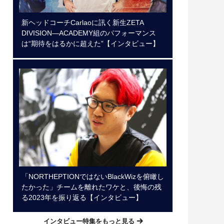
新ヘッドコーチCarlaoに訊く新生ZETA
DIVISION―ACADEMY組のパフォーマンス
は“期待をはるかに超えた”【インタビュー】
「NORTHEPTIONではないBlackWizを俯瞰し
たかった」チームを離れたワケと、後悔の残
る2023年を振り返る【インタビュー】
インタビュー特集をもっと見る