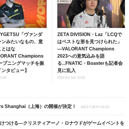
UYGETSU「ヴァンダ
ZETA DIVISION・Laz「LCQで
ーンみたいなもの、意
はベストな形を見つけられた」
ことはな
―VALORANT Champions
LORANT Champions
2023への意気込みを語
オープニングマッチを振
る...FNATIC・Boasterも記者会
インタビュー】
見に乱入
11:00
2023.8.6 Sun 15:33
s Shanghai（上海）の開催が決定！
2023.7.28 Fri 16:20
に駆けつける―クリスティアーノ・ロナウドがゲームイベントを