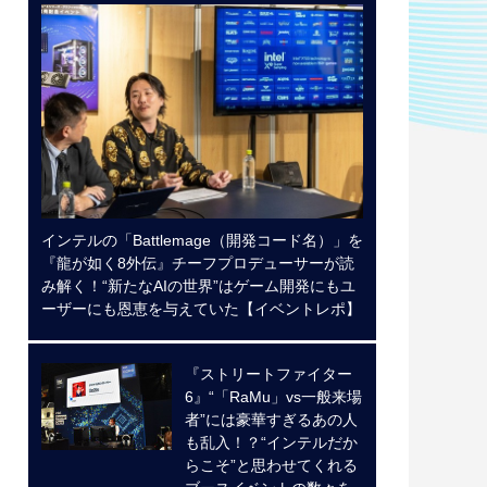
インテルの「Battlemage（開発コード名）」を
『龍が如く8外伝』チーフプロデューサーが読
み解く！“新たなAIの世界”はゲーム開発にもユ
ーザーにも恩恵を与えていた【イベントレポ】
『ストリートファイター
6』“「RaMu」vs一般来場
者”には豪華すぎるあの人
も乱入！？“インテルだか
らこそ”と思わせてくれる