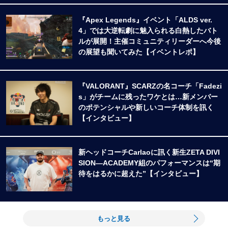
『Apex Legends』イベント「ALDS ver.
4」では大逆転劇に魅入られる白熱したバト
ルが展開！主催コミュニティリーダーへ今後
の展望も聞いてみた【イベントレポ】
『VALORANT』SCARZの名コーチ「Fadezi
s」がチームに残ったワケとは…新メンバー
のポテンシャルや新しいコーチ体制を訊く
【インタビュー】
新ヘッドコーチCarlaoに訊く新生ZETA DIVI
SION―ACADEMY組のパフォーマンスは“期
待をはるかに超えた”【インタビュー】
もっと見る