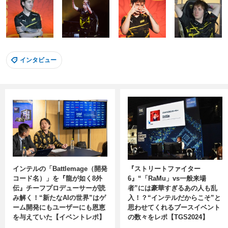
インタビュー
インテルの「Battlemage（開発
『ストリートファイター
コード名）」を『龍が如く8外
6』“「RaMu」vs一般来場
伝』チーフプロデューサーが読
者”には豪華すぎるあの人も乱
み解く！“新たなAIの世界”はゲ
入！？“インテルだからこそ”と
ーム開発にもユーザーにも恩恵
思わせてくれるブースイベント
を与えていた【イベントレポ】
の数々をレポ【TGS2024】