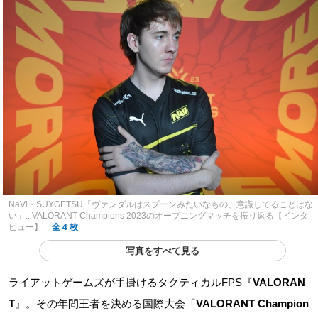
NaVi・SUYGETSU「ヴァンダルはスプーンみたいなもの、意識してることはな
い」...VALORANT Champions 2023のオープニングマッチを振り返る【インタ
ビュー】
全 4 枚
写真をすべて見る
ライアットゲームズが手掛けるタクティカルFPS『
VALORAN
T
』。その年間王者を決める国際大会「
VALORANT Champion