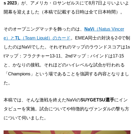
s 2023
」が、アメリカ・ロサンゼルスにて8月7日よりいよいよ
開幕を迎えました（本稿で記載する日時は全て日本時間）。
そのオープニングマッチを飾ったのは、
NaVi
（Natus Vincer
e）と
TL
（Team Liquid）のカード
。EMEA同士の対決を2-0で制
したのはNaViでした。それぞれのマップのラウンドスコアは1s
tマップ：フラクチャー13-11、2ndマップ：バインドは17-15
と、かなりの接戦。それほどのハイレベルな試合が行われる
「Champions」という場であることを強調する内容となりまし
た。
本稿では、そんな激戦を終えたNaViの
SUYGETSU選手
にイン
タビューを実施。試合についてや特徴的なヴァンダルの撃ち方
について伺いました。