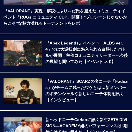
『VALORANT』実況・解説にふり～だ氏を迎えたコミュニティイ
ベント「RUGs コミュニティ CUP」開幕！“プロシーンじゃないか
らこそ”な魅力溢れるトーナメントをレポ
『Apex Legends』イベント「ALDS ver.
4」では大逆転劇に魅入られる白熱したバト
ルが展開！主催コミュニティリーダーへ今後
の展望も聞いてみた【イベントレポ】
『VALORANT』SCARZの名コーチ「Fadezi
s」がチームに残ったワケとは…新メンバー
のポテンシャルや新しいコーチ体制を訊く
【インタビュー】
新ヘッドコーチCarlaoに訊く新生ZETA DIVI
SION―ACADEMY組のパフォーマンスは“期