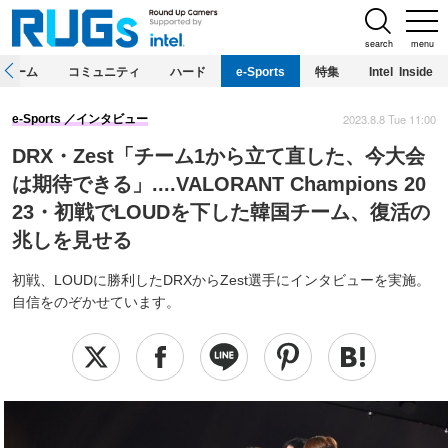
search
menu
ホーム
コミュニティ
ハード
e-Sports
特集
Intel Inside
2023.8.8 Tue 11:00
e-Sports
インタビュー
DRX・Zest「チーム1から立て直した、今大会
は期待できる」....VALORANT Champions 20
23・初戦でLOUDを下した韓国チーム、復活の
兆しを見せる
初戦、LOUDに勝利したDRXからZest選手にインタビューを実施。
自信をのぞかせています。