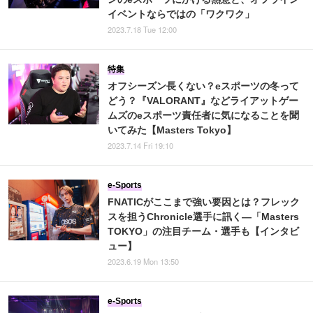
イベントならではの「ワクワク」
2023.7.18 Tue 12:00
特集
オフシーズン長くない？eスポーツの冬って
どう？『VALORANT』などライアットゲー
ムズのeスポーツ責任者に気になることを聞
いてみた【Masters Tokyo】
2023.7.14 Fri 19:10
e-Sports
FNATICがここまで強い要因とは？フレック
スを担うChronicle選手に訊く―「Masters
TOKYO」の注目チーム・選手も【インタビ
ュー】
2023.6.19 Mon 13:50
e-Sports