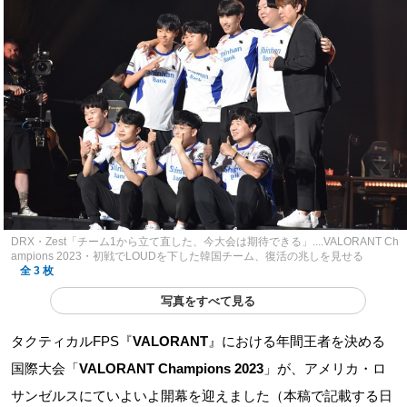
DRX・Zest「チーム1から立て直した、今大会は期待できる」....VALORANT Ch
ampions 2023・初戦でLOUDを下した韓国チーム、復活の兆しを見せる
全 3 枚
写真をすべて見る
タクティカルFPS『
VALORANT
』における年間王者を決める
国際大会「
VALORANT Champions 2023
」が、アメリカ・ロ
サンゼルスにていよいよ開幕を迎えました（本稿で記載する日