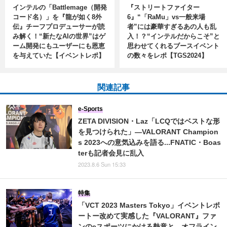
インテルの「Battlemage（開発
『ストリートファイター
コード名）」を『龍が如く8外
6』“「RaMu」vs一般来場
伝』チーフプロデューサーが読
者”には豪華すぎるあの人も乱
み解く！“新たなAIの世界”はゲ
入！？“インテルだからこそ”と
ーム開発にもユーザーにも恩恵
思わせてくれるブースイベント
を与えていた【イベントレポ】
の数々をレポ【TGS2024】
関連記事
e-Sports
ZETA DIVISION・Laz「LCQではベストな形
を見つけられた」―VALORANT Champion
s 2023への意気込みを語る...FNATIC・Boas
terも記者会見に乱入
2023.8.6 Sun 15:33
特集
「VCT 2023 Masters Tokyo」イベントレポ
ートー改めて実感した『VALORANT』ファ
ンのeスポーツにかける熱意と、オフライン