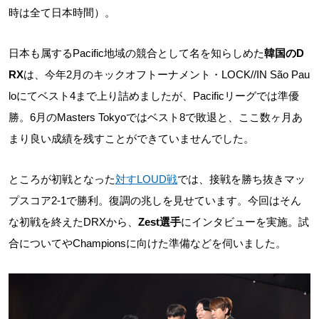
時は全て日本時間）。
日本も属するPacific地域の競合として名を知らしめた
韓国のD
RX
は、今年2月のキックオフトーナメント・LOCK//IN São Pau
loにてベスト4まで上り詰めましたが、Pacificリーグでは準優
勝。6月のMasters Tokyoではベスト8で敗退と、ここ数ヶ月あ
まり良い成績を残すことができていませんでした。
ところが初戦となった
対すLOUD戦
では、接戦を勝ち抜きマッ
プスコア2-1で勝利。復調の兆しを見せています。今回はそん
な初戦を終えたDRXから、
Zest選手
にインタビューを実施。試
合についてやChampionsに向けた準備などを伺いました。