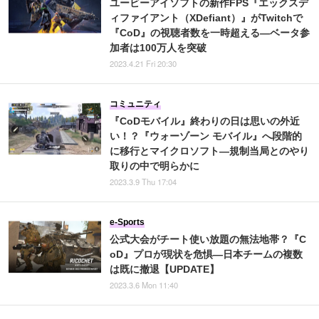
ユービーアイソフトの新作FPS『エックスデ
ィファイアント（XDefiant）』がTwitchで
『CoD』の視聴者数を一時超える―ベータ参
加者は100万人を突破
2023.4.21 Fri 20:30
コミュニティ
『CoDモバイル』終わりの日は思いの外近
い！？『ウォーゾーン モバイル』へ段階的
に移行とマイクロソフト―規制当局とのやり
取りの中で明らかに
2023.3.9 Thu 17:04
e-Sports
公式大会がチート使い放題の無法地帯？『C
oD』プロが現状を危惧―日本チームの複数
は既に撤退【UPDATE】
2023.3.6 Mon 11:40