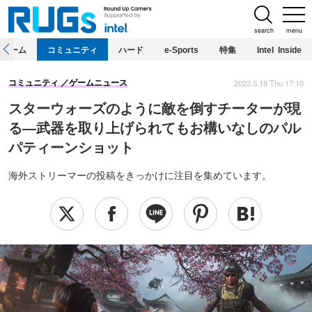
search
menu
ホーム
コミュニティ
ハード
e-Sports
特集
Intel Inside
2023.5.18 Thu 17:10
コミュニティ
ゲームニュース
スターウォーズのように敵を倒すチーターが現
る―武器を取り上げられてもお構いなしのパル
パティーンショット
海外ストリーマーの投稿をきっかけに注目を集めています。