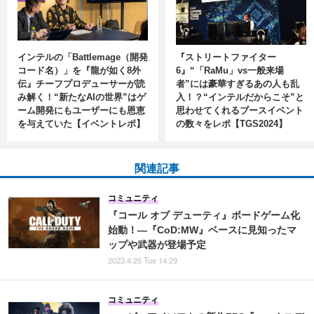
インテルの「Battlemage（開発
『ストリートファイター
コード名）」を『龍が如く8外
6』“「RaMu」vs一般来場
伝』チーフプロデューサーが読
者”には豪華すぎるあの人も乱
み解く！“新たなAIの世界”はゲ
入！？“インテルだからこそ”と
ーム開発にもユーザーにも恩恵
思わせてくれるブースイベント
を与えていた【イベントレポ】
の数々をレポ【TGS2024】
関連記事
コミュニティ
『コール オブ デューティ』ボードゲーム化
始動！―『CoD:MW』ベースに見知ったマ
ップや武器が登場予定
2023.4.25 Tue 14:29
コミュニティ