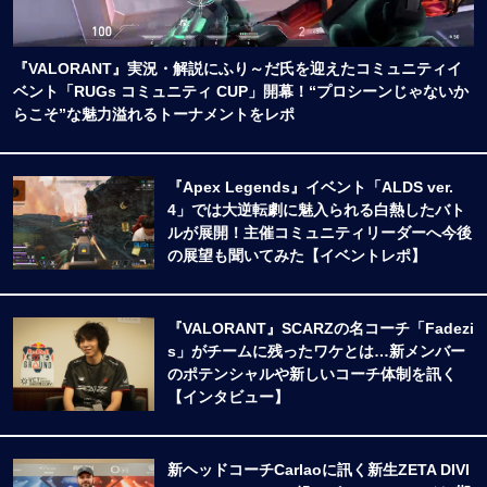
『VALORANT』実況・解説にふり～だ氏を迎えたコミュニティイ
ベント「RUGs コミュニティ CUP」開幕！“プロシーンじゃないか
らこそ”な魅力溢れるトーナメントをレポ
『Apex Legends』イベント「ALDS ver.
4」では大逆転劇に魅入られる白熱したバト
ルが展開！主催コミュニティリーダーへ今後
の展望も聞いてみた【イベントレポ】
『VALORANT』SCARZの名コーチ「Fadezi
s」がチームに残ったワケとは…新メンバー
のポテンシャルや新しいコーチ体制を訊く
【インタビュー】
新ヘッドコーチCarlaoに訊く新生ZETA DIVI