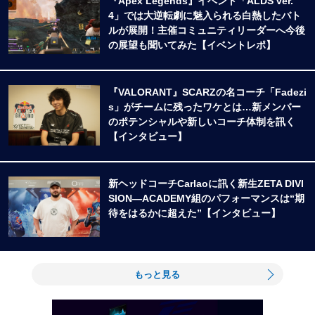
『Apex Legends』イベント「ALDS ver.
4」では大逆転劇に魅入られる白熱したバト
ルが展開！主催コミュニティリーダーへ今後
の展望も聞いてみた【イベントレポ】
『VALORANT』SCARZの名コーチ「Fadezi
s」がチームに残ったワケとは…新メンバー
のポテンシャルや新しいコーチ体制を訊く
【インタビュー】
新ヘッドコーチCarlaoに訊く新生ZETA DIVI
SION―ACADEMY組のパフォーマンスは“期
待をはるかに超えた”【インタビュー】
もっと見る