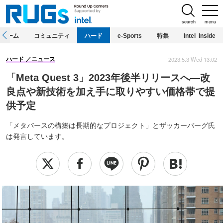
search
menu
ホーム
コミュニティ
ハード
e-Sports
特集
Intel Inside
2023.5.3 Wed 13:02
ハード
ニュース
「Meta Quest 3」2023年後半リリースへ―改
良点や新技術を加え手に取りやすい価格帯で提
供予定
「メタバースの構築は長期的なプロジェクト」とザッカーバーグ氏
は発言しています。