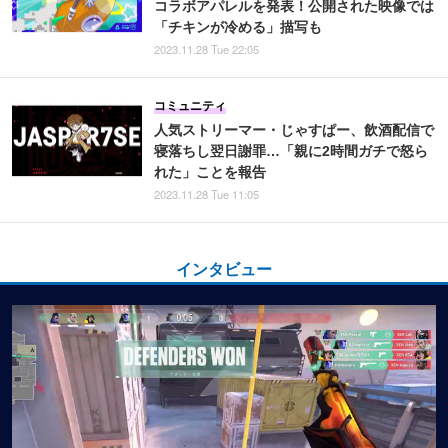
コラボアパレルを発表！公開された映像では
「チキンが冷める」描写も
2023.11.28 Tue 22:05
コミュニティ
人気ストリーマー・じゃすぱー、飲酒配信で
寝落ちし翌日謝罪…「親に2時間ガチで怒ら
れた」ことを報告
2023.11.28 Tue 11:05
インタビュー