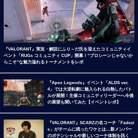
『VALORANT』実況・解説にふり～だ氏を迎えたコミュニティイ
ベント「RUGs コミュニティ CUP」開幕！“プロシーンじゃないか
らこそ”な魅力溢れるトーナメントをレポ
『Apex Legends』イベント「ALDS ver.
4」では大逆転劇に魅入られる白熱したバト
ルが展開！主催コミュニティリーダーへ今後
の展望も聞いてみた【イベントレポ】
『VALORANT』SCARZの名コーチ「Fadezi
s」がチームに残ったワケとは…新メンバー
のポテンシャルや新しいコーチ体制を訊く