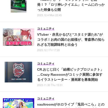
発！？「ロリ神レクイエム」ミームにのっか
った映像も公開
2023.12.4 Mon 22:45
コミュニティ
VTuber・赤見かるびと“スタミナ源たれ”が
コラボ！お肉の国のお姫様が、青森県の知ら
れざる万能調味料と出会う
2023.12.1 Fri 17:20
コミュニティ
CR.おじじ曰く「結構ビックプロジェクト」
…Crazy Raccoonがコミック展開に参加す
るイラストレーター・漫画家を募集開始
2023.11.30 Thu 15:31
コミュニティ
vaultroomがホロライブ「兎田ぺこら」との