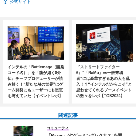
公式サイト
インテルの「Battlemage（開発
『ストリートファイター
コード名）」を『龍が如く8外
6』“「RaMu」vs一般来場
伝』チーフプロデューサーが読
者”には豪華すぎるあの人も乱
み解く！“新たなAIの世界”はゲ
入！？“インテルだからこそ”と
ーム開発にもユーザーにも恩恵
思わせてくれるブースイベント
を与えていた【イベントレポ】
の数々をレポ【TGS2024】
関連記事
コミュニティ
「Razer」が“ゲーミングレクサス”を開