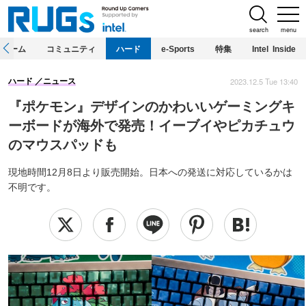
search
menu
ホーム
コミュニティ
ハード
e-Sports
特集
Intel Inside
2023.12.5 Tue 13:40
ハード
ニュース
『ポケモン』デザインのかわいいゲーミングキ
ーボードが海外で発売！イーブイやピカチュウ
のマウスパッドも
現地時間12月8日より販売開始。日本への発送に対応しているかは
不明です。