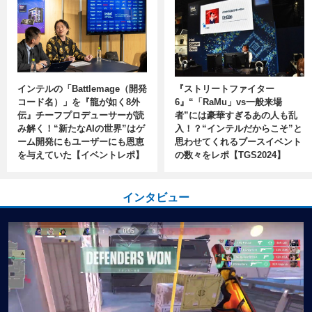
インテルの「Battlemage（開発
『ストリートファイター
コード名）」を『龍が如く8外
6』“「RaMu」vs一般来場
伝』チーフプロデューサーが読
者”には豪華すぎるあの人も乱
み解く！“新たなAIの世界”はゲ
入！？“インテルだからこそ”と
ーム開発にもユーザーにも恩恵
思わせてくれるブースイベント
を与えていた【イベントレポ】
の数々をレポ【TGS2024】
インタビュー