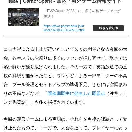
集結 | Game*Spark - 国内・海外ゲーム情報サイト
「EVO Japan 2023」に、多くの格ゲーファンが
集結！
https://www.gamespark.jp/ar
続きを読む »
ticle/2023/03/31/128575.html
コロナ禍による中止が続いたことで久々の開催となる今回の大
会。数年ぶりのお祭りに多くのファンが押し寄せて、現地では
熱い闘いが繰り広げられました。その一方で、英語放送での直
接の解説が無かったこと、ラグなどによる一部モニターの不具
合、プール管理とセットアップの準備不足、さらには空調まわ
りの不備などなど、「
開催期間中に発生した問題点
（注意：リ
ンク先英語）」も多く指摘されています。
今回の運営チームによる声明は、それらを今後の課題として受
け止めたもので、「一方で、大会を通して、プレイヤーにとっ