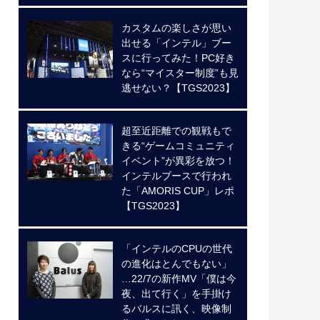
カスタムの楽しさが思い
出せる「インテル」ブー
スに行ってみた！PC好き
なら“マイスター制度”も見
逃せない？【TGS2023】
超至近距離での観戦もで
きる“ゲームコミュニティ
イベント”が異彩を放つ！
インテルブースで行われ
た「AMORIS CUP」レポ
【TGS2023】
「インテルのCPUの世代
の進化はとんでもない」
…22/7の新作MV「僕は今
夜、出て行く」を手掛け
るバルスに訊く、映像制