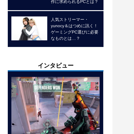
作に求められるPCとは？
人気ストリーマー・
yunocy＆はつめに訊く！
ゲーミングPC選びに必要
なものとは…？
インタビュー