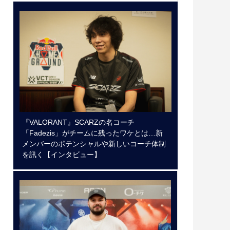
『VALORANT』SCARZの名コーチ
「Fadezis」がチームに残ったワケとは…新
メンバーのポテンシャルや新しいコーチ体制
を訊く【インタビュー】