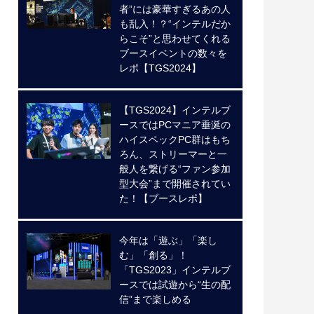
者”には豪華すぎるあの人
も乱入！？“インテルだか
らこそ”と思わせてくれる
ブースイベントの数々を
レポ【TGS2024】
【TGS2024】インテルブ
ースではPCマニア垂涎の
ハイスペックPC群はもち
ろん、ストリーマーと一
般人を繋げる“ファン参加
型大会”まで開催されてい
た！【ブースレポ】
今年は「遊ぶ」「楽し
む」「創る」！
「TGS2023」インテルブ
ースでは試遊から“生の配
信”まで楽しめる