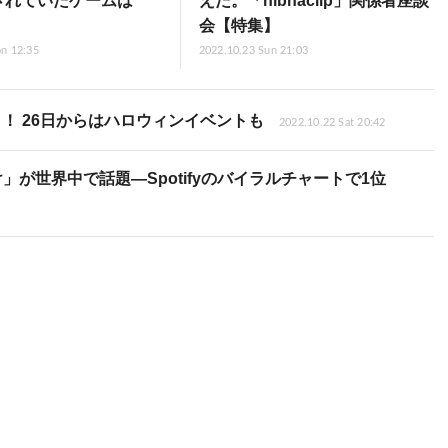
されていたゲームは
えた。「nibnaclip」関係者座談
』
会【特集】
n 12:35
2022.10.23 Sun 21:03
ト！ 26日からはハロウィンイベントも
2022.10.22 Sat 20:42
が世界中で話題―Spotifyのバイラルチャートで1位