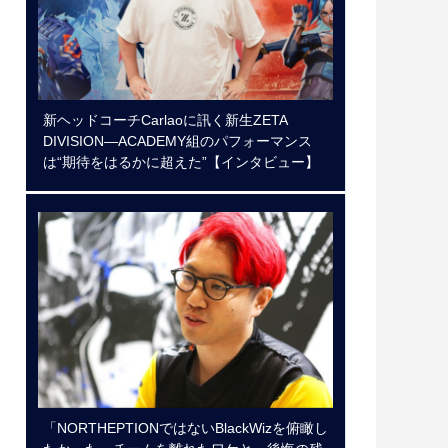
新ヘッドコーチCarlaoに訊く新生ZETA
DIVISION―ACADEMY組のパフォーマンス
は“期待をはるかに超えた”【インタビュー】
「NORTHEPTIONではないBlackWizを俯瞰し