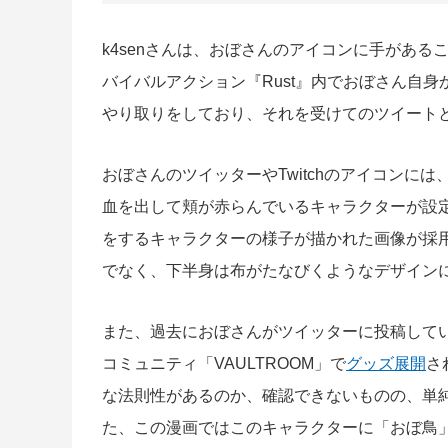
k4senさんは、おぼさんのアイコンに手がある
バイバルアクション『Rust』内でおぼさん自
やり取りをしており、それを受けてのツイート
おぼさんのツイッターやTwitchのアイコンに
血を出して頬が赤らんでいるキャラクターが設
をするキャラクターの様子が描かれた画像が採
でなく、下半身は布がたなびくようなデザイン
また、過去におぼさんがツイッターに投稿してい
コミュニティ「VAULTROOM」で
グッズ展開
さ
な法則性があるのか、確認できないものの、単
た、この漫画ではこのキャラクターに「おぼ鳥