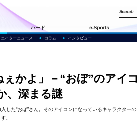
ハード
e-Sports
リエイターニュース
コラム
インタビュー
ゃねぇかよ」－“おぼ”のア
か、深まる謎
門に電撃加入した“おぼ”さん。そのアイコンになっているキャラク
ます。