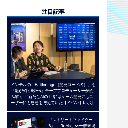
注目記事
インテルの「Battlemage（開発コード名）」を
『龍が如く8外伝』チーフプロデューサーが読
み解く！“新たなAIの世界”はゲーム開発にもユ
ーザーにも恩恵を与えていた【イベントレポ】
『ストリートファイター
6』“「RaMu」vs一般来場