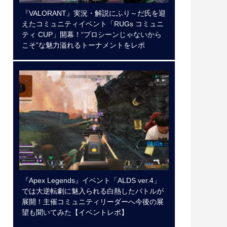
『VALORANT』実況・解説にふり～だ氏を迎
えたコミュニティイベント「RUGs コミュニ
ティ CUP」開幕！“プロシーンじゃないから
こそ”な魅力溢れるトーナメントをレポ
『Apex Legends』イベント「ALDS ver.4」
では大逆転劇に魅入られる白熱したバトルが
展開！主催コミュニティリーダーへ今後の展
望も聞いてみた【イベントレポ】